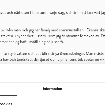
et och närheten till naturen varje dag, och är fri att fara vart ja
 liv. Min man och jag har familj med sommarställen i Ekenäs skärg
ån trakten, i synnerhet Jussarö, som jag är närmast förhäxad av. D
mmar har jag haft utställning på Jussarö.
inte styra vatten och det blir många överraskningar. Man måste
åla hav och landskap, där ljuset och pigmentens lek spelar en vikt
r jag sugit i mig kunskap om komposition och färglära, material 
min ungdom, men då var det mest croquis, olja, stenslipning och 
Information
tagare.
cookies