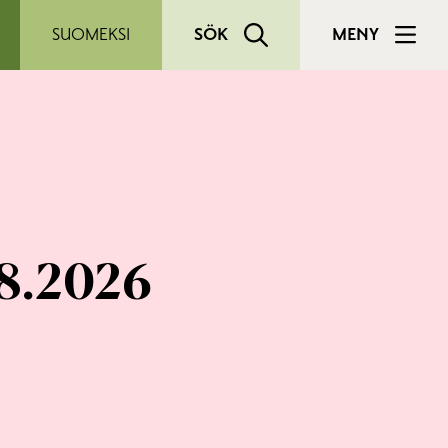
SUOMEKSI
SÖK
MENY
.8.2026