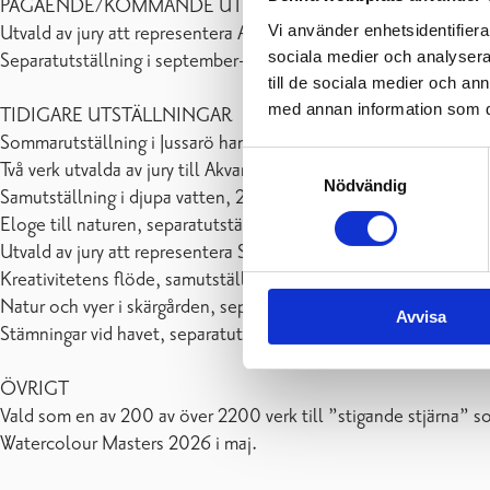
PÅGÅENDE/KOMMANDE UTSTÄLLNINGAR
Vi använder enhetsidentifierar
Utvald av jury att representera Akvarellkonstföreningen i Finl
sociala medier och analysera 
Separatutställning i september-oktober 2026, Galleriet i Gran
till de sociala medier och a
med annan information som du 
TIDIGARE UTSTÄLLNINGAR
Sommarutställning i Jussarö hamncafé 5.6-31.7.2026
Samtyckesval
Två verk utvalda av jury till Akvarellkonstföreningen i Finland 
Nödvändig
Samutställning i djupa vatten, 24.4-14.5.2026 i Galleri Art Frid
Eloge till naturen, separatutställning 20.9-18.10.2024, Gallerie
Utvald av jury att representera Suomen Akvarellitaiteen Yhdisy
Kreativitetens flöde, samutställning i Akvart-galleriet, 2024
Natur och vyer i skärgården, separatutställning i galleriet i Ha
Avvisa
Stämningar vid havet, separatutställning, Grankulla bibliotek,
ÖVRIGT
Vald som en av 200 av över 2200 verk till ”stigande stjärna” s
Watercolour Masters 2026 i maj.