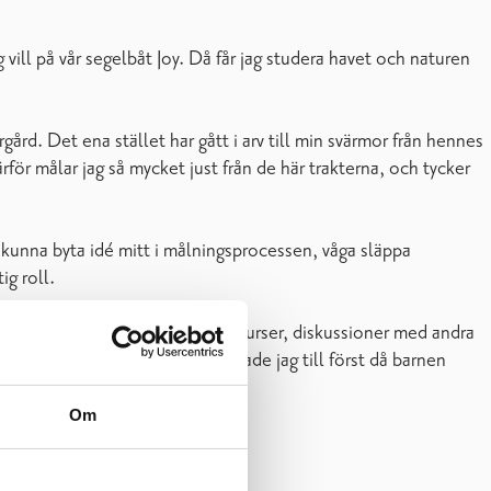
g vill på vår segelbåt Joy. Då får jag studera havet och naturen
ård. Det ena stället har gått i arv till min svärmor från hennes
ärför målar jag så mycket just från de här trakterna, och tycker
 kunna byta idé mitt i målningsprocessen, våga släppa
ig roll.
och olika tekniker från böcker, kurser, diskussioner med andra
silversmide. Akvarellerna hittade jag till först då barnen
Om