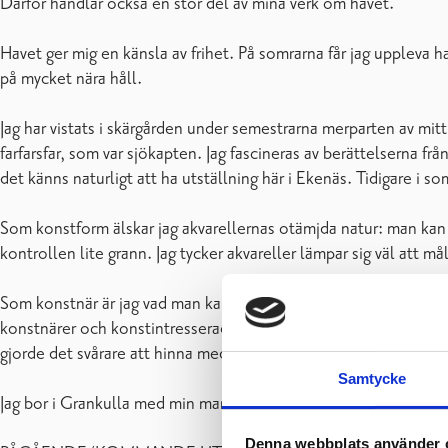
Därför handlar också en stor del av mina verk om havet.
Havet ger mig en känsla av frihet. På somrarna får jag uppleva hav
på mycket nära håll.
Jag har vistats i skärgården under semestrarna merparten av mitt
farfarsfar, som var sjökapten. Jag fascineras av berättelserna fr
det känns naturligt att ha utställning här i Ekenäs. Tidigare i so
Som konstform älskar jag akvarellernas otämjda natur: man kan 
kontrollen lite grann. Jag tycker akvareller lämpar sig väl att m
Som konstnär är jag vad man kallar självlärd. Längs med åren ha
konstnärer och konstintresserade. Det blev många arbiskurser i 
gjorde det svårare att hinna med egna hobbyer.
Samtycke
Jag bor i Grankulla med min man, hund och katt. Vi är båda före
Denna webbplats använder 