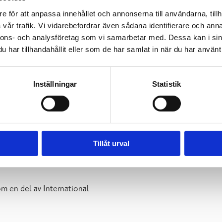
e för att anpassa innehållet och annonserna till användarna, tillh
ands rf i European Confederation of Watercolor Societies utstäl
vår trafik. Vi vidarebefordrar även sådana identifierare och anna
kulla stadshus
nnons- och analysföretag som vi samarbetar med. Dessa kan i sin
har tillhandahållit eller som de har samlat in när du har använt 
rf:s årsutställning Minun Itämereni (Östersjön för mig, egen öve
Inställningar
Statistik
a, Helsingfors
t i Grankulla bibliotek
s ry i European Confederation of Watercolor Societies utställn
ngö bibliotek, 2023
Tillåt urval
 2022
om en del av International