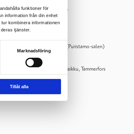
andahålla funktioner för
lning i september i Gdansk, Polen
n information från din enhet
 tur kombinera informationen
deras tjänster.
rs.) 3.-17.6.2026 i Kabelfabriken (Puristamo-salen)
Marknadsföring
ing 10-25.8.2024 i Kulturhuset Laikku, Tammerfors
Tillåt alla