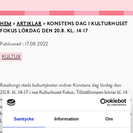
HEM
>
ARTIKLAR
>
KONSTENS DAG I KULTURHUSET
FOKUS LÖRDAG DEN 20.8. KL. 14-17
Publicerad : 17.08.2022
KULTUR
Raseborgs stads kulturtjänster ordnar Konstens dag lördag den
20.8. kl. 14-17 i nya Kulturhuset Fokus. Tillställningen börjar kl. 14
med invigning av skulpturen Kolonn på gården. Kolonn är det första
offentliga konstverk enligt procentprincip i Raseborg. Öppningstal
hålls av stadsfullmäktiges ordförande Anders Walls, kulturchef Lotta
Samtycke
Information
Om
Lerviks, Pro Artibus VD Mikaela Lostedt och konstnär Ida Koitila.