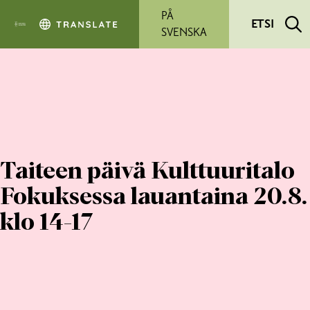
Siirry pääsisältöön
PÅ
ETSI
SVENSKA
Taiteen päivä Kulttuuritalo
Fokuksessa lauantaina 20.8.
klo 14-17