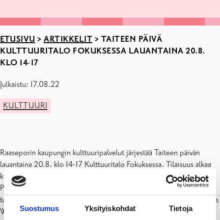
ETUSIVU
>
ARTIKKELIT
>
TAITEEN PÄIVÄ
KULTTUURITALO FOKUKSESSA LAUANTAINA 20.8.
KLO 14-17
Julkaistu: 17.08.22
KULTTUURI
Raaseporin kaupungin kulttuuripalvelut järjestää Taiteen päivän
lauantaina 20.8. klo 14-17 Kulttuuritalo Fokuksessa. Tilaisuus alkaa
klo 14 Pylväs veistoksen julkistamisella pääsisäänkäynnin edessä.
Pylväs on ensimmäinen prosenttiperiaatteella toteutettava julkinen
taideteos Raaseporissa. Kaupunginvaltuuston puheenjohtaja Anders
Suostumus
Yksityiskohdat
Tietoja
Walls, kulttuuripäällikkö Lotta Lerviks, Pro Artibuksen