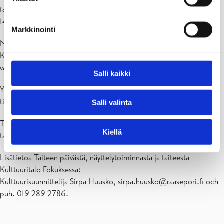
toiseen kerrokseen. Camilla Moberg osallistuu Taiteen päivään klo
14-15.30 ja kertoo taiteestaan ja DoReMi taideteoksesta.
Markkinointi
Näyttelytoiminta
Kulttuurisuunnittelija Sirpa Huusko kertoo näyttelytoiminnasta ja
vastaa kysymyksiin.
Salli kaikki
Yleisöllä on myös mahdollisuus tutustua Karjaan kirjaston uusiin
tiloihin ja kahvitella Café systerÅbrorssa.
Salli valinta
Toivotamma kaikki sydämellisesti tervetulleiksi tutustumaan
Kiellä
taiteeseen ja Kulttuuritalo Fokukseen.
Lisätietoa Taiteen päivästä, näyttelytoiminnasta ja taiteesta
Kulttuuritalo Fokuksessa:
Kulttuurisuunnittelija Sirpa Huusko, sirpa.huusko@raasepori.fi och
puh. 019 289 2786.