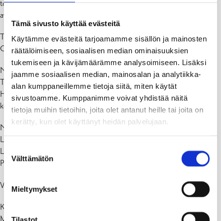
toimitusjohtaja Mikaela Lostedt och taiteilija Ida Koitila pitävät
avajaispuheenvuorot.
Tämä sivusto käyttää evästeitä
Tämän jälkeen avataan näyttelyt sekä Galleria Centrumissa että
Käytämme evästeitä tarjoamamme sisällön ja mainosten
Galleria Promenadessa.
räätälöimiseen, sosiaalisen median ominaisuuksien
tukemiseen ja kävijämäärämme analysoimiseen. Lisäksi
Näyttely Galleria Centrumissa 20.8.2022-31.1.2023
jaamme sosiaalisen median, mainosalan ja analytiikka-
Transparent world – Remes & Ruotsalo
alan kumppaneillemme tietoja siitä, miten käytät
Helmi Remes och Panu Ruotsalo osallistuvat Taiteen päivään ja
sivustoamme. Kumppanimme voivat yhdistää näitä
kertovat taiteestaan sekä näyttelystä.
tietoja muihin tietoihin, joita olet antanut heille tai joita on
kerätty, kun olet käyttänyt heidän palvelujaan.
Näyttely Galleria Promenadessa 20.8.-31.10.2022
Lasten oikeudet Linda Bondestamin kuvittamana
Suostumuksen
Luckan Raseborg
Välttämätön
valinta
Pamela Andersson osallistuu Taiteen päivään ja kertoo näyttelystä.
Vuoden taidehankinta 2021
Mieltymykset
Kulttuuripalvelut osti DoReMi taideteoksen lasitaiteilija Camilla
Mobergilta 2021. Nyt DoReMi sijoitetaan Kulttuuritalo Fokuksen
Tilastot