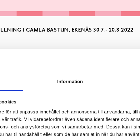
NING I GAMLA BASTUN, EKENÄS 30.7.- 20.8.2022
Information
. Hans målningarna är abstrakta. Han är betagen både av målni
cookies
e för att anpassa innehållet och annonserna till användarna, tillh
vår trafik. Vi vidarebefordrar även sådana identifierare och anna
nnons- och analysföretag som vi samarbetar med. Dessa kan i sin
har tillhandahållit eller som de har samlat in när du har använt 