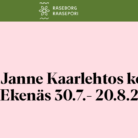
Hoppa till sidans innehåll
Janne Kaarlehtos k
Ekenäs 30.7.- 20.8.