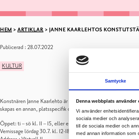
HEM
>
ARTIKLAR
>
JANNE KAARLEHTOS KONSTUTSTÄLL
Publicerad : 28.07.2022
KULTUR
Samtycke
Konstnären Janne Kaarlehto är intresserad av det inre rummet
Denna webbplats använder 
skapas en annan, platsspecifik dimension i konsten.
Vi använder enhetsidentifierar
sociala medier och analysera 
Öppet: ti – sö kl. 11 – 15, eller enligt överenskommelse.
till de sociala medier och a
Vernissage lördag 30.7. kl. 12-18
med annan information som du 