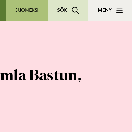
SUOMEKSI
SÖK
MENY
amla Bastun,