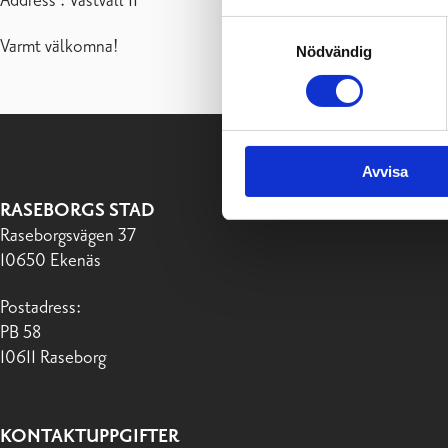
Address : Västvall 11
Samtyckesval
Varmt välkomna!
Nödvändig
Avvisa
RASEBORGS STAD
Raseborgsvägen 37
10650 Ekenäs
Postadress:
PB 58
10611 Raseborg
KONTAKTUPPGIFTER