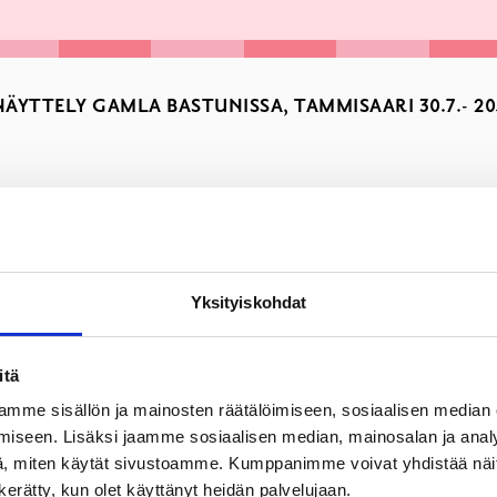
YTTELY GAMLA BASTUNISSA, TAMMISAARI 30.7.- 20.
Yksityiskohdat
ksissa, vaikka ne eivät olekaan sidoksissa tiettyyn ympäristöön.
itä
a ilmaisua. Kun maalaus asetetaan esille tietyssä paikassa – kut
mme sisällön ja mainosten räätälöimiseen, sosiaalisen median
en ulottuvuus.
iseen. Lisäksi jaamme sosiaalisen median, mainosalan ja analy
, miten käytät sivustoamme. Kumppanimme voivat yhdistää näitä t
n kerätty, kun olet käyttänyt heidän palvelujaan.