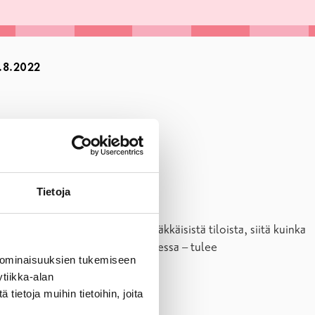
8.2022
Tietoja
 Kaarlehto on kiinnostunut sisäkkäisistä tiloista, siitä kuinka
en nyt Gamla Bastunissa Tammisaaressa – tulee
 ominaisuuksien tukemiseen
tiikka-alan
ietoja muihin tietoihin, joita