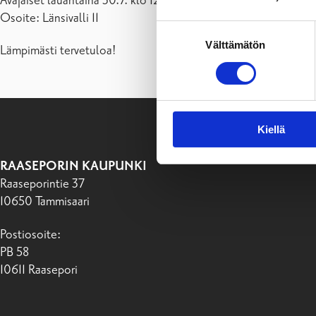
Avajaiset lauantaina 30.7. klo 12 – 18.
Osoite: Länsivalli 11
Suostumuksen
Välttämätön
valinta
Lämpimästi tervetuloa!
Kiellä
RAASEPORIN KAUPUNKI
Raaseporintie 37
10650 Tammisaari
Postiosoite:
PB 58
10611 Raasepori