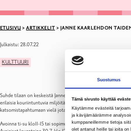
ETUSIVU
>
ARTIKKELIT
>
JANNE KAARLEHDON TAIDENÄ
Julkaistu: 28.07.22
KULTTUURI
Suostumus
Suhde tilaan on keskeistä Janne Kaarlehdon abstrakteissa maalau
Tämä sivusto käyttää eväste
erilaisia kouriintuntuvia miljöitä voi käyttää osana taiteellist
Käytämme evästeitä tarjoama
katsomistapahtumaan vielä jotakin lisää: taiteen paikkakohtain
ja kävijämäärämme analysoim
kumppaneillemme tietoja siitä
Avoinna ti-su klo11-15 tai sopimuksen mukaan.
olet antanut heille tai joita o