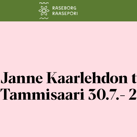
Siirry pääsisältöön
Janne Kaarlehdon t
Tammisaari 30.7.- 