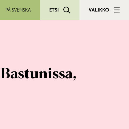
PÅ SVENSKA
ETSI
VALIKKO
Bastunissa,