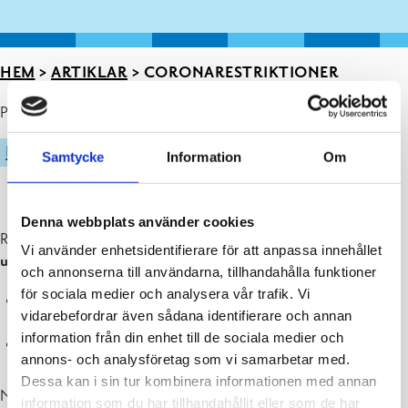
HEM
>
ARTIKLAR
>
CORONARESTRIKTIONER
Publicerad : 21.05.2021
IDROTT
Samtycke
Information
Om
Denna webbplats använder cookies
Raseborgs beredskapsgrupp har idag 21.5.2021 beslutat att det
Vi använder enhetsidentifierare för att anpassa innehållet
utomhus
är tillåtet att:
och annonserna till användarna, tillhandahålla funktioner
för sociala medier och analysera vår trafik. Vi
juniorer födda 2002 och yngre får träna upp till 50 personer
vidarebefordrar även sådana identifierare och annan
samtidigt, samt spela matcher
information från din enhet till de sociala medier och
utöva vuxnas hobbyverksamhet för 50 personer samtidigt
annons- och analysföretag som vi samarbetar med.
Dessa kan i sin tur kombinera informationen med annan
När det blir möjligt att tillåta matcher för seniorlag är oklart. Det är
information som du har tillhandahållit eller som de har