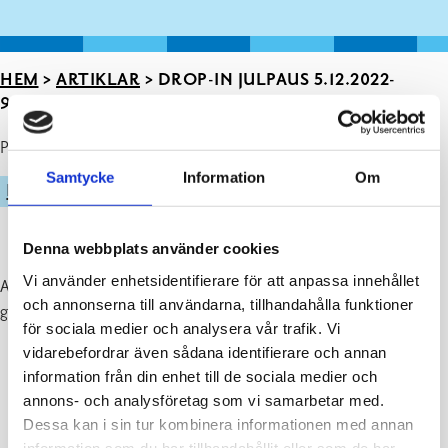
HEM
>
ARTIKLAR
>
DROP-IN JULPAUS 5.12.2022-
9.1.2023
Publicerad : 11.11.2022
Samtycke
Information
Om
IDROTT
Denna webbplats använder cookies
Vi använder enhetsidentifierare för att anpassa innehållet
Alla drop-in grupper har julpaus 5.12.2022-9.1.2023. Vi önskar
och annonserna till användarna, tillhandahålla funktioner
grupperna God Jul.
för sociala medier och analysera vår trafik. Vi
vidarebefordrar även sådana identifierare och annan
information från din enhet till de sociala medier och
annons- och analysföretag som vi samarbetar med.
Dessa kan i sin tur kombinera informationen med annan
information som du har tillhandahållit eller som de har