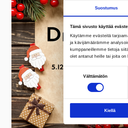
Suostumus
Tämä sivusto käyttää eväste
Käytämme evästeitä tarjoama
ja kävijämäärämme analysoim
kumppaneillemme tietoja siitä
olet antanut heille tai joita o
Suostumuksen
Välttämätön
valinta
Kiellä