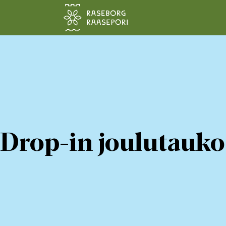
Siirry pääsisältöön
Drop-in joulutauko