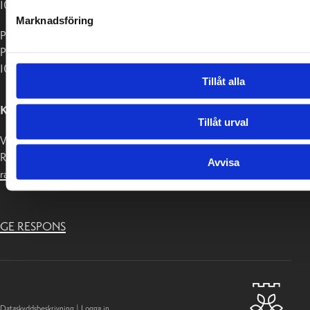
10650 Ekenäs
Marknadsföring
Postadress:
PB 58
10611 Raseborg
Tillåt alla
KONTAKTUPPGIFTER
Tillåt urval
Växel 019-289 2000
Registratur:
Avvisa
raseborg@raseborg.fi
GE RESPONS
Dataskyddsbeskrivning
|
Logga in