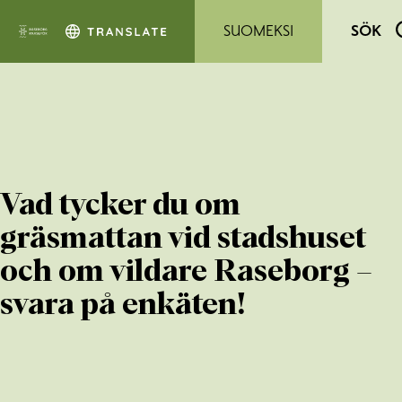
Hoppa till sidans innehåll
SUOMEKSI
SÖK
Vad tycker du om
gräsmattan vid stadshuset
och om vildare Raseborg –
svara på enkäten!