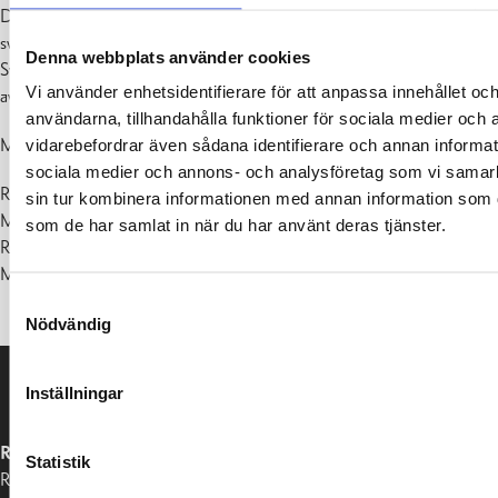
Det tar cirka 2–3 minuter att besvara enkäten och man kan svara på
svenska, finska eller engelska.
Denna webbplats använder cookies
Svaren är anonyma och kan användas som en del
Vi använder enhetsidentifierare för att anpassa innehållet och
av forskningsmaterial.
användarna, tillhandahålla funktioner för sociala medier och a
Mer information om enkäten och kampanjen Vildare Raseborg:
vidarebefordrar även sådana identifierare och annan informatio
sociala medier och annons- och analysföretag som vi samar
Ruslan Gunko, forskare, YH Novia
sin tur kombinera informationen med annan information som du 
Miina
som de har samlat in när du har använt deras tjänster.
Rautiainen, sakkunnig inom hållbar utveckling, Raseborgs stad
Maria Eriksson, parkchef, Raseborgs stad
Samtyckesval
Nödvändig
Inställningar
RASEBORGS STAD
Statistik
Raseborgsvägen 37