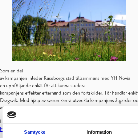
Som en del
av kampanjen inleder Raseborgs stad tillsammans med YH Novia
en uppföljande enkät för att kunna studera
kampanjens effekter efterhand som den fortskrider. I år handlar enkä
Dragsvik. Med hjälp av svaren kan vi utveckla kampanjens åtgärder o
ett ännu mer hållbart och mångsidigt Raseborg!
Länken till enkäten:
https://link.webropolsurveys.com/s/BiodiversityRaseborg
Samtycke
Information