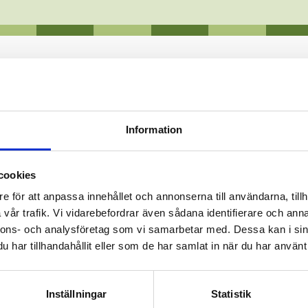
R
Information
DEN
cookies
e för att anpassa innehållet och annonserna till användarna, tillh
vår trafik. Vi vidarebefordrar även sådana identifierare och anna
lger, vilka kan vara giftiga. Eftersom algläget kan förändras r
nnons- och analysföretag som vi samarbetar med. Dessa kan i sin
har tillhandahållit eller som de har samlat in när du har använt 
Inställningar
Statistik