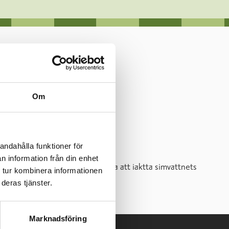
Om
andahålla funktioner för
n information från din enhet
elativt snabbt uppmanas simmarna att iaktta simvattnets
 tur kombinera informationen
deras tjänster.
Marknadsföring