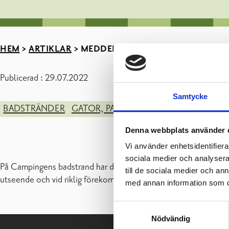
HEM
>
ARTIKLAR
>
MEDDELANDE – BLÅGRÖNA ALGE
Publicerad : 29.07.2022
Samtycke
BADSTRÄNDER
GATOR, PARKER & ALLMÄNNA OMRÅ
Denna webbplats använder 
Vi använder enhetsidentifierar
sociala medier och analysera 
På Campingens badstrand har den 25.7.2022 iakttagits blågröna a
till de sociala medier och a
utseende och vid riklig förekomst undvika simning.
med annan information som du 
Samtyckesval
Nödvändig