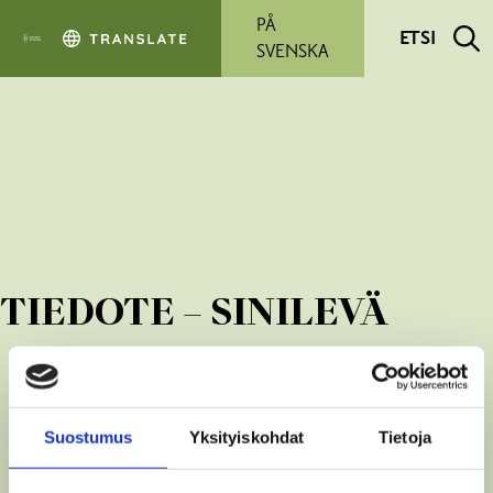
Siirry pääsisältöön
PÅ
ETSI
SVENSKA
TIEDOTE – SINILEVÄ
Suostumus
Yksityiskohdat
Tietoja