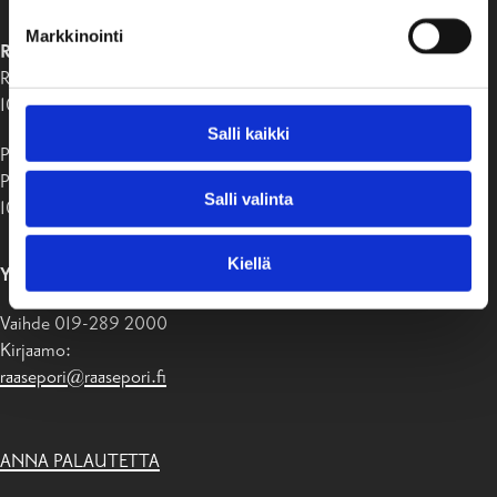
Markkinointi
RAASEPORIN KAUPUNKI
Raaseporintie 37
10650 Tammisaari
Salli kaikki
Postiosoite:
PB 58
Salli valinta
10611 Raasepori
Kiellä
YHTEYSTIEDOT
Vaihde 019-289 2000
Kirjaamo:
raasepori@raasepori.fi
ANNA PALAUTETTA