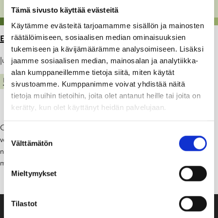
Tämä sivusto käyttää evästeitä
Käytämme evästeitä tarjoamamme sisällön ja mainosten
räätälöimiseen, sosiaalisen median ominaisuuksien
ETUSIVU
>
ARTIKKELIT
>
TIEDOTE – SINILEVÄ
tukemiseen ja kävijämäärämme analysoimiseen. Lisäksi
Julkaistu: 29.07.22
jaamme sosiaalisen median, mainosalan ja analytiikka-
alan kumppaneillemme tietoja siitä, miten käytät
UIMARANNAT
KADUT, PUISTOT JA YLEISET ALUEET
sivustoamme. Kumppanimme voivat yhdistää näitä
tietoja muihin tietoihin, joita olet antanut heille tai joita on
kerätty, kun olet käyttänyt heidän palvelujaan.
Campingen:in uimarannalla on 25.7.2022 havaittu sinileviä, jotka
Suostumuksen
voivat olla myrkyllisiä. Koska levätilanne voi muuttua verraten
Välttämätön
valinta
nopeasti uimareita kehotetaan tarkkaile­maan veden ulkonäköä ja,
mikäli levää esiintyy runsaasti, välttämään uimista.
Mieltymykset
Tilastot