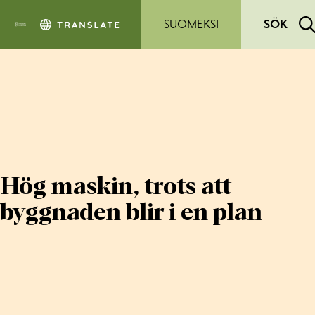
Hoppa till sidans innehåll
SUOMEKSI
SÖK
Hög maskin, trots att
byggnaden blir i en plan