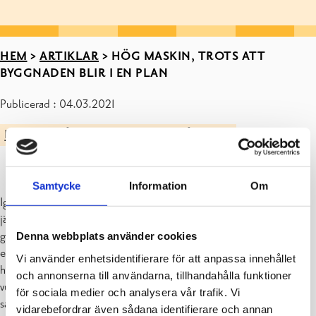
HEM
>
ARTIKLAR
>
HÖG MASKIN, TROTS ATT
BYGGNADEN BLIR I EN PLAN
Publicerad : 04.03.2021
I VÄNTAN PÅ NYA SKOLAN
SVARTÅ SKOLA
Samtycke
Information
Om
Igår var det en lastbil med en lyftkransmanick vid bygget. Den var
jätte-hög! Den nya skolan blir ändå i en våning, men åtminstone i
gymnastiksalen blir det högt till tak. Det är bra att byggnaden blir i
Denna webbplats använder cookies
en plan för då kommer man snabbt ut om det brinner. Det blir inte
Vi använder enhetsidentifierare för att anpassa innehållet
heller så mycket ljud som om man springer i trappor. För barn och
och annonserna till användarna, tillhandahålla funktioner
vuxna som är skadade eller rörelsehindrade är det bättre då allt är i
för sociala medier och analysera vår trafik. Vi
samma våning.
vidarebefordrar även sådana identifierare och annan