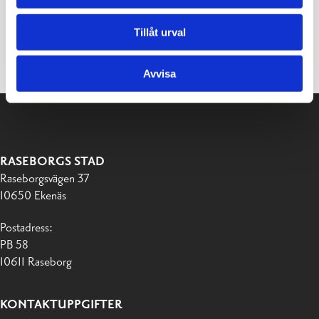
Den höga maskinen fick oss att tänka på hur hög
Tillåt urval
byggnaden ska bli.
Avvisa
RASEBORGS STAD
Raseborgsvägen 37
10650 Ekenäs
Postadress:
PB 58
10611 Raseborg
KONTAKTUPPGIFTER