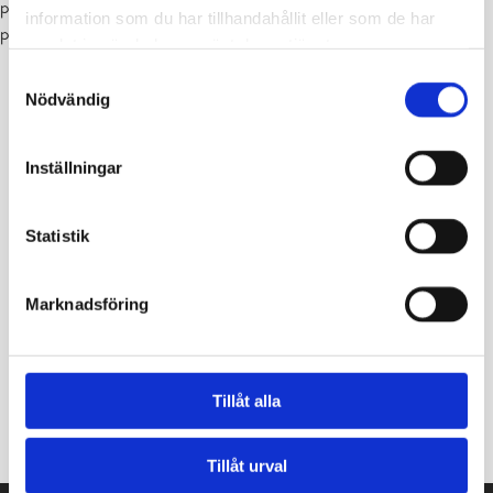
på ett visst ställe. Gården ser ut att bli fin. Tycker du att de här
information som du har tillhandahållit eller som de har
planerna för skolgården är bra?
samlat in när du har använt deras tjänster.
Samtyckesval
Nödvändig
Inställningar
Statistik
Marknadsföring
Ritningarna för gården vid Askers visar att det blir en fin
Tillåt alla
gård med många möjligheter till roliga aktiviteter.
Tillåt urval