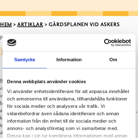
HEM
>
ARTIKLAR
>
GÅRDSPLANEN VID ASKERS
Publicerad : 06.05.2021
I VÄNTAN PÅ NYA SKOLAN
SVARTÅ SKOLA
Samtycke
Information
Om
Bygget går framåt och byggnaden har delvis fått tak. Vi har idag sett
Denna webbplats använder cookies
ritningar på hur gården vid Askers kommer att se ut. Gården är
Vi använder enhetsidentifierare för att anpassa innehållet
indelad i en större gård för skolbarnen och två mindre gårdar för
och annonserna till användarna, tillhandahålla funktioner
barnen i förskola och daghem. På skolgården kommer det bland
för sociala medier och analysera vår trafik. Vi
annat att finnas klätterställningar, utegym, olika gungor, balansbräda,
vidarebefordrar även sådana identifierare och annan
korgbollsställningar och en multi-arena. Dit kommer också olika
information från din enhet till de sociala medier och
träd och planteringar. Vi hoppas att det kommer ett staket vid
annons- och analysföretag som vi samarbetar med.
dagisbarnens gård för den ligger nära vägen. Cyklarna ska parkeras
Dessa kan i sin tur kombinera informationen med annan