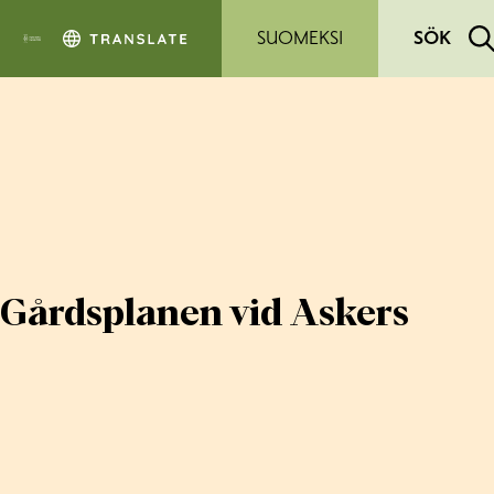
Hoppa till sidans innehåll
SUOMEKSI
SÖK
Gårdsplanen vid Askers