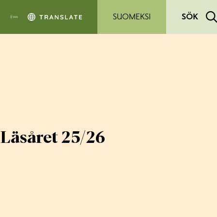
Hoppa till sidans innehåll
SUOMEKSI
SÖK
Läsåret 25/26