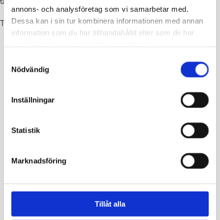
tältat, gått på vandring och lagat mat på stormkök.
annons- och analysföretag som vi samarbetar med.
Dessa kan i sin tur kombinera informationen med annan
Tillvalet Redaktören önskar er alla en riktigt trevlig sommar!
information som du har tillhandahållit eller som de har
samlat in när du har använt deras tjänster.
Samtyckesval
Nödvändig
Inställningar
Statistik
Marknadsföring
Tillåt alla