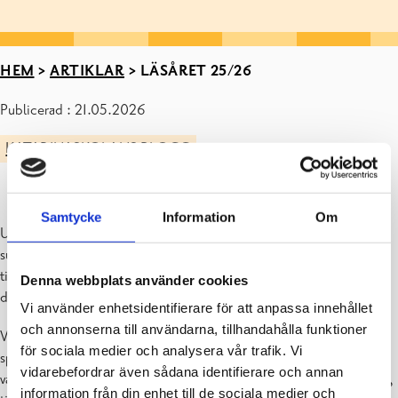
HEM
>
ARTIKLAR
>
LÄSÅRET 25/26
Publicerad : 21.05.2026
KATARINASKOLANS BLOGG
Samtycke
Information
Om
Under det här läsåret har vi flyttat in i vår nyrenoverade skola. Vi är
supernöjda med byggnaden och väntar med spänning på vår
tillbyggnad. Vi har också firat vårt jubileumsår med fester både
Denna webbplats använder cookies
dagtid och kvällstid för elever och vuxna.
Vi använder enhetsidentifierare för att anpassa innehållet
och annonserna till användarna, tillhandahålla funktioner
Vi har tillsammans i skolan haft olika temaveckor, t.ex. läsveckor,
för sociala medier och analysera vår trafik. Vi
spexvecka och mångvetenskapliga projekt. Alla klasser har som
vidarebefordrar även sådana identifierare och annan
vanligt fått ta del av Naturligtvis där vi bl.a. fått prova på repellering,
information från din enhet till de sociala medier och