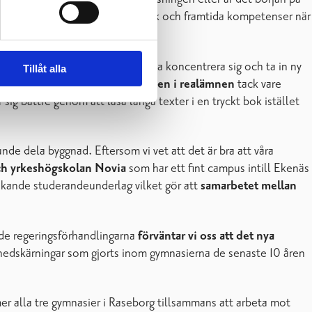
mplementera både mera källkritik och framtida kompetenser när
ehöver skärmfri tid för att kunna koncentrera sig och ta in ny
Tillåt alla
at hålla kvar den
fysiska läroboken i realämnen
tack vare
g bättre genom att läsa långa texter i en tryckt bok istället
nde dela byggnad. Eftersom vi vet att det är bra att våra
ch yrkeshögskolan Novia
som har ett fint campus intill Ekenäs
junkande studerandeunderlag vilket gör att
samarbetet mellan
e regeringsförhandlingarna
förväntar vi oss att det nya
edskärningar som gjorts inom gymnasierna de senaste 10 åren
r alla tre gymnasier i Raseborg tillsammans att arbeta mot