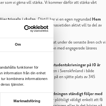
som vi gärna vill stärka. Vi kommer därför att stärka vårt
jer trivseln i skolan
. Därtill har vi en egen nygrundad
Hem
ånga föräldrar även under gymnasietiden aktivt vill ta del av
r att studera vid vår skola har ökat under de senaste åren och vi
Om
sedd och hörd. Det i kombination med engagerade lärares
t det bästa medeltalet i vårens studentskrivningar på 10 år
andahålla funktioner för
ningarna hade vi de bästa resultaten i Svenskfinland i både
n information från din enhet
nasiejämförelse där vår skola är på en sjätte plats av 345
 tur kombinera informationen
deras tjänster.
et är viktigt att gymnasieutbildningen ständigt följer med
agit sig in i skolvärlden. Det är plötsligt väldigt enkelt att få
Marknadsföring
tet på den traditionella undervisningen eller är det början på