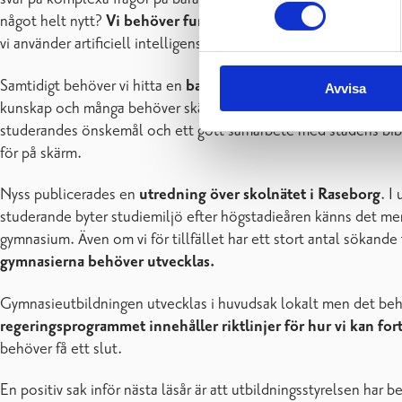
något helt nytt?
Vi behöver fundera på hur vi kan använda art
vi använder artificiell intelligens som ett stöd för lärandet?
Samtidigt behöver vi hitta en
balans mellan den snabba digita
Avvisa
kunskap och många behöver skärmfri tid för att återhämta sig fr
studerandes önskemål och ett gott samarbete med stadens bibliot
för på skärm.
Nyss publicerades en
utredning över skolnätet i Raseborg
. I
studerande byter studiemiljö efter högstadieåren känns det mer
gymnasium. Även om vi för tillfället har ett stort antal sökande 
gymnasierna behöver utvecklas.
Gymnasieutbildningen utvecklas i huvudsak lokalt men det behö
regeringsprogrammet innehåller riktlinjer för hur vi kan for
behöver få ett slut.
En positiv sak inför nästa läsår är att utbildningsstyrelsen har be