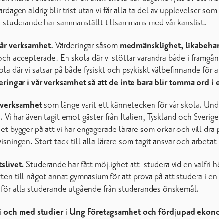
rdagen aldrig blir trist utan vi får alla ta del av upplevelser so
ch studerande har sammanställt tillsammans med vår kanslist.
vår verksamhet
. Värderingar såsom
medmänsklighet, likabehan
na och accepterade. En skola där vi stöttar varandra både i fram
ola där vi satsar på både fysiskt och psykiskt välbefinnande för a
deringar i vår verksamhet så att de inte bara blir tomma ord i 
a verksamhet
som länge varit ett kännetecken för vår skola. Under
s
. Vi har även tagit emot gäster från Italien, Tyskland och Sverig
et bygger på att vi har engagerade lärare som orkar och vill dra
sningen. Stort tack till alla lärare som tagit ansvar och arbetat
slivet.
Studerande har fått möjlighet att studera vid en valfri h
ten till något annat gymnasium för att prova på att studera i e
am för alla studerande utgående från studerandes önskemål.
 i och med studier i Ung Företagsamhet och fördjupad ekon