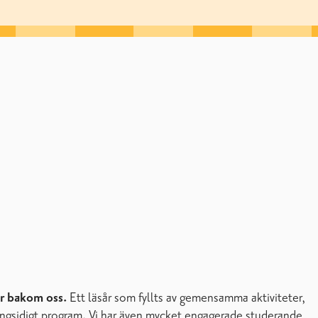
år bakom oss.
Ett läsår som fyllts av gemensamma aktiviteter,
 mångsidigt program. Vi har även mycket engagerade studerande