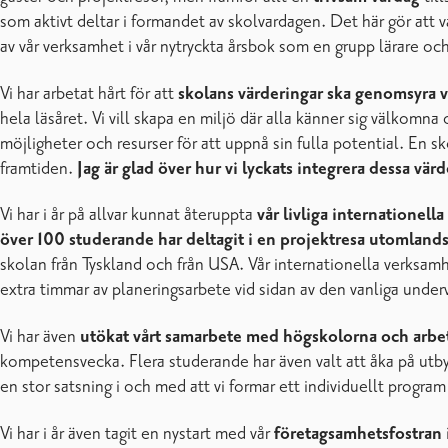
som aktivt deltar i formandet av skolvardagen. Det här gör att va
av vår verksamhet i vår nytryckta årsbok som en grupp lärare o
Vi har arbetat hårt för att
skolans värderingar ska genomsyra 
hela läsåret. Vi vill skapa en miljö där alla känner sig välkom
möjligheter och resurser för att uppnå sin fulla potential. En sk
framtiden.
Jag är glad över hur vi lyckats integrera dessa vär
Vi har i år på allvar kunnat återuppta
vår livliga internationell
över 100 studerande har deltagit i en projektresa utomland
skolan från Tyskland och från USA. Vår internationella verksamh
extra timmar av planeringsarbete vid sidan av den vanliga undervi
Vi har även
utökat vårt samarbete med högskolorna och arbet
kompetensvecka. Flera studerande har även valt att åka på utby
en stor satsning i och med att vi formar ett individuellt progr
Vi har i år även tagit en nystart med vår
företagsamhetsfostran