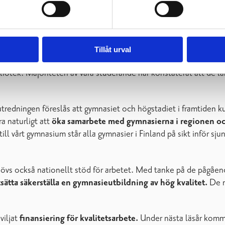
ificiell intelligens som ett pedagogiskt verktyg.
Hur kan vi i
liseringen och mera traditionella inlärningsmetoder.
Många b
Tillåt urval
ån det ständiga informationsflödet. Vi är glada över att ha kunn
ek. Majoriteten av våra studerande har konstaterat att de lär si
 utredningen föreslås att gymnasiet och högstadiet i framtiden ku
a naturligt att
öka samarbete med gymnasierna i regionen o
till vårt gymnasium står alla gymnasier i Finland på sikt inför s
vs också nationellt stöd för arbetet.
Med tanke på de pågåend
tsätta säkerställa en gymnasieutbildning av hög kvalitet.
De n
viljat
finansiering för kvalitetsarbete.
Under nästa läsår komme