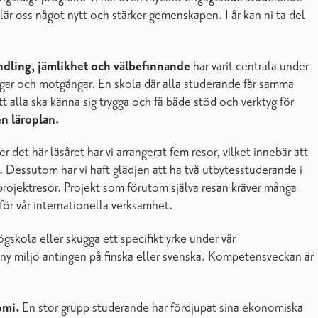
m lär oss något nytt och stärker gemenskapen. I år kan ni ta del
dling, jämlikhet och välbefinnande
har varit centrala under
gångar och motgångar. En skola där alla studerande får samma
tt alla ska känna sig trygga och få både stöd och verktyg för
en läroplan.
 det här läsåret har vi arrangerat fem resor, vilket innebär att
e. Dessutom har vi haft glädjen att ha två utbytesstuderande i
 projektresor. Projekt som förutom själva resan kräver många
 för vår internationella verksamhet.
ögskola eller skugga ett specifikt yrke under vår
n ny miljö antingen på finska eller svenska. Kompetensveckan är
omi.
En stor grupp studerande har fördjupat sina ekonomiska