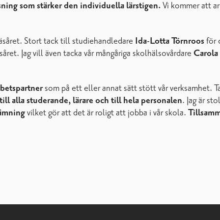
isning som stärker den individuella lärstigen.
Vi kommer att a
läsåret. Stort tack till studiehandledare
Ida-Lotta Törnroos
för 
såret. Jag vill även tacka vår mångåriga skolhälsovårdare
Carola
arbetspartner
som på ett eller annat sätt stött vår verksamhet. Ta
 till alla studerande, lärare och till hela personalen
. Jag är st
stämning
vilket gör att det är roligt att jobba i vår skola.
Tillsamm