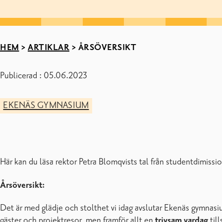
HEM
>
ARTIKLAR
>
ÅRSÖVERSIKT
Publicerad : 05.06.2023
EKENÄS GYMNASIUM
Här kan du läsa rektor Petra Blomqvists tal från studentdimiss
Årsöversikt:
Det är med glädje och stolthet vi idag avslutar Ekenäs gymnasi
gäster och projektresor, men framför allt en
trivsam vardag
til