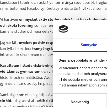
kunskaper i teorin och också genom många studiebesök i regionen
samarbete med Raseborgs företagare nästa läsår vilket vi ser f
Vi har även
en mycket aktiv studerandekår, aktiva studerandet
och skola förening
som ger en guldkant i vår vardag. Föräldrab
barnens studier och vara delaktiga i vår skolvardag.
Jag har fått
mycket positiv respons på vår verksamhet
, både u
Samtycke
kan lyfta fram flera
framgångsfaktorer.
Många studerande beton
intresse för sina ämnen och utvecklandet av pedagogiken hör til
Denna webbplats använder 
Resultaten i studentskrivningarna
visar också att undervisnin
Vi använder enhetsidentifierar
vid Ekenäs gymnasium
och vi ligger nu rejält över landets med
sociala medier och analysera 
historia och samhällslära. Även i ämnena geografi och hälsokunsk
till de sociala medier och a
gymnasier. En otroligt fin placering.
med annan information som du 
Samtidigt som vi kan glädjas över de fina framgångarna och den
Samtyckesval
sin tid.
Idag ser vi att
artificiell intelligens utvecklas med st
Nödvändig
svar på komplexa frågor på bara några sekunder. Det här är någo