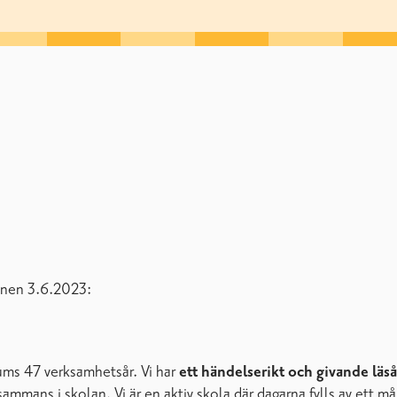
ionen 3.6.2023:
ums 47 verksamhetsår. Vi har
ett händelserikt och givande läs
lsammans i skolan. Vi är en aktiv skola där dagarna fylls av ett