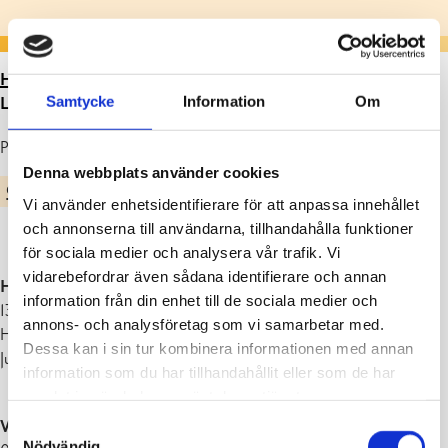
HEM
>
ARTIKLAR
>
LÄSÅRETS ARBETS- OCH
Samtycke
Information
Om
LOVTIDER 2024-2025
Publicerad : 07.12.2023
Denna webbplats använder cookies
GRUNDLÄGGANDE UTBILDNING
Vi använder enhetsidentifierare för att anpassa innehållet
och annonserna till användarna, tillhandahålla funktioner
för sociala medier och analysera vår trafik. Vi
vidarebefordrar även sådana identifierare och annan
Höstterminen 2024:
information från din enhet till de sociala medier och
13.08.2024–20.12.2024 (91 arbetsdagar)
annons- och analysföretag som vi samarbetar med.
Höstlov: 17.10.2024–18.10.2024
Dessa kan i sin tur kombinera informationen med annan
Jullov: 21.12.2024–06.01.2025
information som du har tillhandahållit eller som de har
samlat in när du har använt deras tjänster.
Vårterminen 2025:
Samtyckesval
Nödvändig