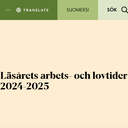
Hoppa till sidans innehåll
SUOMEKSI
SÖK
Läsårets arbets- och lovtider
2024-2025