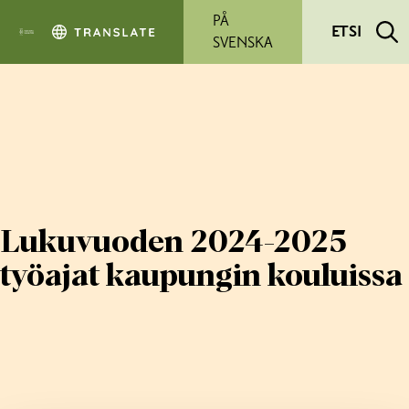
Siirry pääsisältöön
PÅ
ETSI
SVENSKA
Lukuvuoden 2024-2025
työajat kaupungin kouluissa