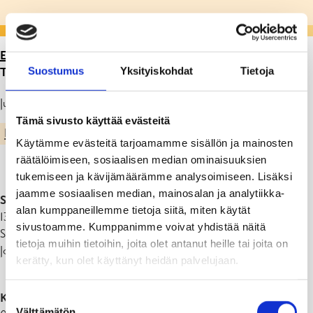
ETUSIVU
>
ARTIKKELIT
>
LUKUVUODEN 2024-2025
Suostumus
Yksityiskohdat
Tietoja
TYÖAJAT KAUPUNGIN KOULUISSA
Julkaistu: 07.12.23
Tämä sivusto käyttää evästeitä
PERUSOPETUS
Käytämme evästeitä tarjoamamme sisällön ja mainosten
räätälöimiseen, sosiaalisen median ominaisuuksien
tukemiseen ja kävijämäärämme analysoimiseen. Lisäksi
jaamme sosiaalisen median, mainosalan ja analytiikka-
Syyslukukausi 2024:
alan kumppaneillemme tietoja siitä, miten käytät
13.08.2024-20.12.2024 (91 työpäivää)
sivustoamme. Kumppanimme voivat yhdistää näitä
Syysloma: 17.10.2024-18.10.2024
tietoja muihin tietoihin, joita olet antanut heille tai joita on
Joululoma: 21.12.2024-06.01.2025
kerätty, kun olet käyttänyt heidän palvelujaan.
Kevätlukukausi 2025:
Suostumuksen
Välttämätön