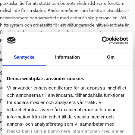
praktiska råd för att stötta och bemöta vårdnadshavare förekom
också i de flesta skolor. Andra områden som behöver utvecklas är
nätverksarbete och samarbete med andra än skolpersonalen. Att
hitta system och arbetssätt för ett välfungerande nätverksarbete är
förstås inte bara en utmaning för skolpersonalen, utan gäller även
personalen i de mångprofessionella teamen.
I flera skolor har personalens eget välbefinnande, och särskilt
Samtycke
Information
Om
återhämtningen, varit en stor utmaning.
Skolornas styrkorna framkom också i kartläggningen. Personalen
Denna webbplats använder cookies
upplevde att de fick bra stöd av sina kollegor, arbetet sågs som
viktigt och att det finns en vilja att hitta ett sätt att stödja alla barn.
Vi använder enhetsidentifierare för att anpassa innehållet
och annonserna till användarna, tillhandahålla funktioner
Föreläsningar under läsåret
för sociala medier och analysera vår trafik. Vi
vidarebefordrar även sådana identifierare och annan
De flesta skolorna startade projektet med en serie föreläsningar
information från din enhet till de sociala medier och
med temat skoltrivsel och bemötande. Både hur man bygger nya
annons- och analysföretag som vi samarbetar med.
och förbättrar redan existerande relationer stod på programmet, så
Dessa kan i sin tur kombinera informationen med annan