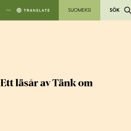
Hoppa till sidans innehåll
SUOMEKSI
SÖK
Ett läsår av Tänk om