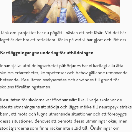
Tänk om-projektet har nu pågått i nästan ett helt läsår. Vid det här
laget är det bra att reflektera, tänka på vad vi har gjort och lärt oss.
Kartläggningar gav underlag för utbildningen
Innan själva utbildningsarbetet påbörjades har vi kartlagt alla åtta
skolors erfarenheter, kompetenser och behov gällande utmanande
beteende. Resultaten analyserades och användes till grund för
skolans föreläsningsteman.
Resultaten för skolorna var förvånansvärt lika. I varje skola var de
största utmaningarna att stödja och lägga märke till neuropsykiatriska
barn, att möta och lugna utmanande situationer och att förebygga
dessa situationer. Behovet att bemöta dessa utmaningar ökar, men
stödåtgärderna som finns räcker inte alltid till. Önskningar om