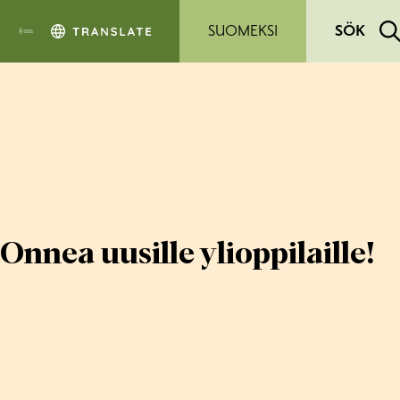
Hoppa till sidans innehåll
SUOMEKSI
SÖK
Onnea uusille ylioppilaille!