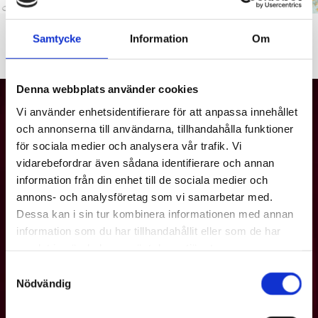
Tänään 5.12.2024 Karjaan lukiossa juhlistettiin Suomen
itsenäisyyspäivää ja uusia ylioppilaita. Käsiohjelman kannen on
Samtycke
Information
Om
suunnitellut Helena Blomster.
Denna webbplats använder cookies
Vi använder enhetsidentifierare för att anpassa innehållet
och annonserna till användarna, tillhandahålla funktioner
för sociala medier och analysera vår trafik. Vi
vidarebefordrar även sådana identifierare och annan
information från din enhet till de sociala medier och
annons- och analysföretag som vi samarbetar med.
Dessa kan i sin tur kombinera informationen med annan
information som du har tillhandahållit eller som de har
samlat in när du har använt deras tjänster.
Samtyckesval
Nödvändig