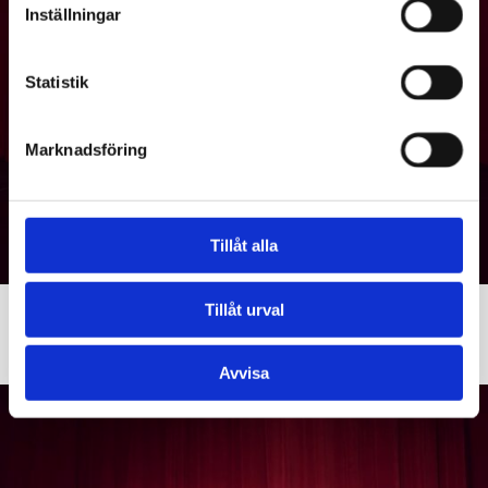
Inställningar
Statistik
Marknadsföring
Tillåt alla
Ylioppilaslakin painoivat päähänsä Hilding Ekelund -salissa tänään
Tillåt urval
Helena Blomster
(vas.) ja
Ninja Alanen
. Lämpimät onnittelut
heille ja kaikille syksyn uusille ylioppilaille!
Avvisa