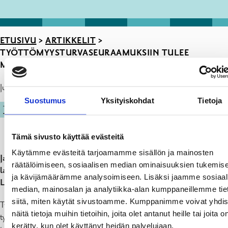
ETUSIVU
>
ARTIKKELIT
>
TYÖTTÖMYYSTURVASEURAAMUKSIIN TULEE
MUUTOKSIA
Julkaistu: 26.02.26
Suostumus
Yksityiskohdat
Tietoja
TYÖVOIMAPALVELUT
Tämä sivusto käyttää evästeitä
Käytämme evästeitä tarjoamamme sisällön ja mainosten
Jatkossa menettely, joka koskee työnhakijan velvollisuuksien
räätälöimiseen, sosiaalisen median ominaisuuksien tukemis
laiminlyöntien seurauksia, muuttuu yksinkertaisemmaksi.
ja kävijämäärämme analysoimiseen. Lisäksi jaamme sosiaal
Lakimuutos tulee voimaan 1.3.
median, mainosalan ja analytiikka-alan kumppaneillemme tie
siitä, miten käytät sivustoamme. Kumppanimme voivat yhdis
Työnhakijana sinulla on erilaisia velvollisuuksia. Sinun täytyy osallistua
näitä tietoja muihin tietoihin, joita olet antanut heille tai joita o
työnhakijan palveluprosessiin ja suorittaa tehtävät, joista on sovittu
kerätty, kun olet käyttänyt heidän palvelujaan.