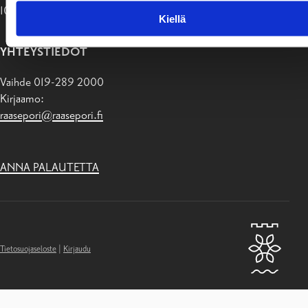
10611 Raasepori
Kiellä
YHTEYSTIEDOT
Vaihde 019-289 2000
Kirjaamo:
raasepori@raasepori.fi
ANNA PALAUTETTA
Tietosuojaseloste
|
Kirjaudu