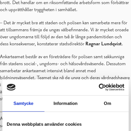
brott. Det handlar om en riksomfattande arbetsform som förbättrar
och upprätthåller tryggheten i samhället.
– Det är mycket bra att staden och polisen kan samarbeta mera för
att tillsammans främja de ungas välbefinnande. Vi är mycket oroade
över ungdomarna till följd av den två år långa pandemitiden och
dess konsekvenser, konstaterar stadsdirektör
Ragnar Lundqvis
t
.
Ankarteamet består av en företrädare för polisen samt sakkunniga
från stadens social-, ungdoms- och hälsovårdsväsende. Dessutom
samarbetar ankarteamet intensivt bland annat med
bildningsväsendet. Teamet ska nå de unga och deras vårdnadshavare
i ett så tidigt skede som möjligt för att kunna stödja de unga på
ändamålsenliga sätt och vid behov styra dem till rätt slags hjälp och
stöd.
Samtycke
Information
Om
– Inom bildningsväsendet tar vi med glädje emot
Ankarverksamheten och de nya möjligheter att hjälpa ungdomarna
Denna webbplats använder cookies
som den medför. Bästa slutresultat uppnås alltid när olika experters