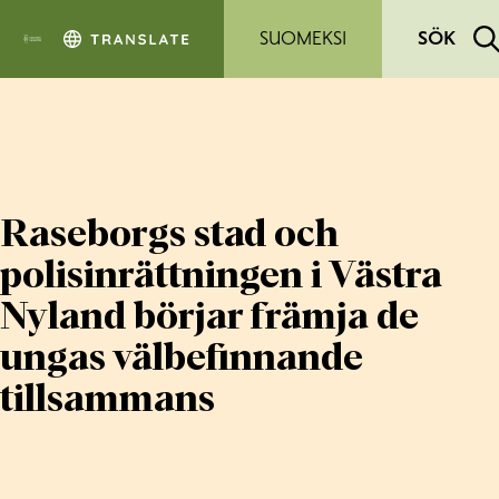
Hoppa till sidans innehåll
SUOMEKSI
SÖK
Raseborgs stad och
polisinrättningen i Västra
Nyland börjar främja de
ungas välbefinnande
tillsammans