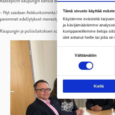
Raaseporin kaupungin kanssa allekirjoitettu sopimus on tärke
Tämä sivusto käyttää eväste
– Nyt saadaan Ankkuritoiminta kunnolla käyntiin ja päästään ra
paremmat edellytykset menestyksekkäälle yhteistyölle, toteaa
Käytämme evästeitä tarjoama
ja kävijämäärämme analysoim
Kaupungin ja poliisilaitoksen sopimus Ankkuritoiminnasta on vo
kumppaneillemme tietoja siitä
olet antanut heille tai joita o
Suostumuksen
Välttämätön
valinta
Kiellä