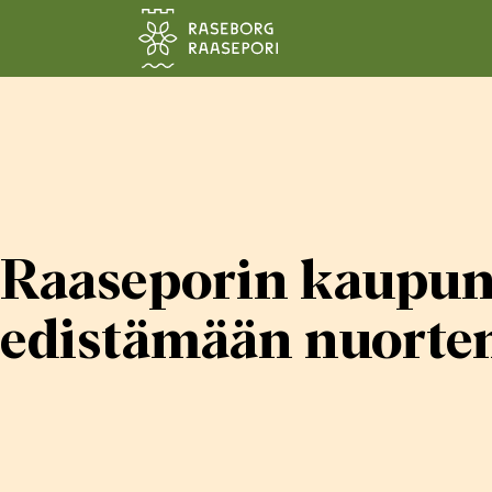
Siirry pääsisältöön
Raaseporin kaupunk
edistämään nuorten