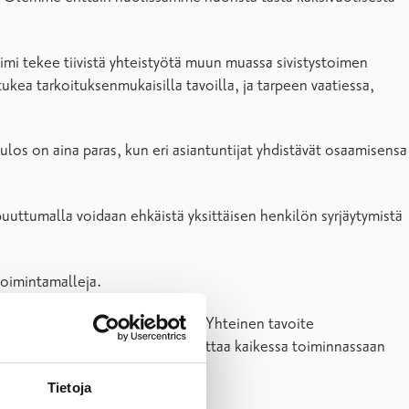
tiimi tekee tiivistä yhteistyötä muun muassa sivistystoimen
ukea tarkoituksenmukaisilla tavoilla, ja tarpeen vaatiessa,
os on aina paras, kun eri asiantuntijat yhdistävät osaamisensa
 puuttumalla voidaan ehkäistä yksittäisen henkilön syrjäytymistä
toimintamalleja.
lta estävän työn toimenpiteet. Yhteinen tavoite
 ja poliisin kanssa. Poliisi painottaa kaikessa toiminnassaan
Tietoja