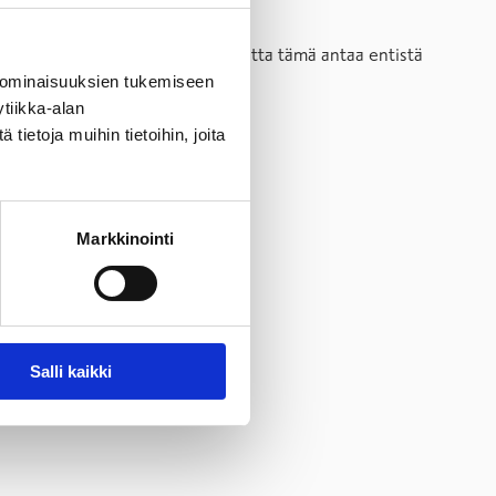
on ollut hyvä jo aikaisemmin, mutta tämä antaa entistä
lm
.
 ominaisuuksien tukemiseen
tiikka-alan
ietoja muihin tietoihin, joita
Markkinointi
Salli kaikki