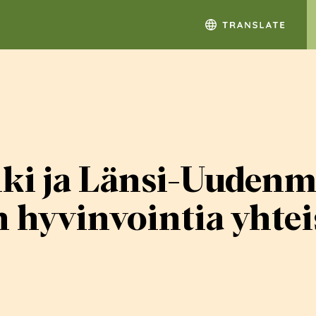
i ja Länsi-Uudenma
 hyvinvointia yhte