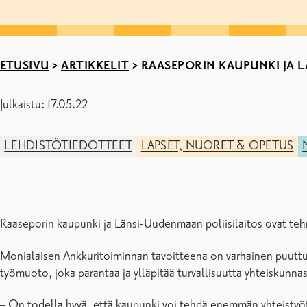
ETUSIVU
>
ARTIKKELIT
>
RAASEPORIN KAUPUNKI JA 
Julkaistu: 17.05.22
LEHDISTÖTIEDOTTEET
LAPSET, NUORET & OPETUS
Raaseporin kaupunki ja Länsi-Uudenmaan poliisilaitos ovat te
Monialaisen Ankkuritoiminnan tavoitteena on varhainen puuttu
työmuoto, joka parantaa ja ylläpitää turvallisuutta yhteiskunnas
– On todella hyvä, että kaupunki voi tehdä enemmän yhteistyöt