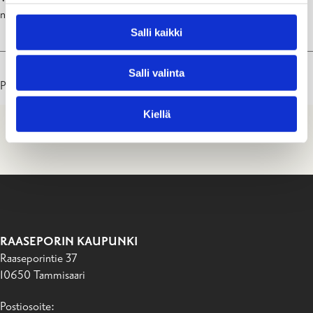
niillä on oltava jonkinlainen kunnallinen jätehuoltopalvelu.
Salli kaikki
Salli valinta
Päivitetty: 10.04.26
Kiellä
RAASEPORIN KAUPUNKI
Raaseporintie 37
10650 Tammisaari
Postiosoite: