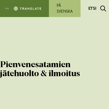
Siirry pääsisältöön
PÅ
ETSI
SVENSKA
Pienvenesatamien
jätehuolto & ilmoitus