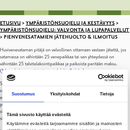
ETUSIVU
>
YMPÄRISTÖNSUOJELU JA KESTÄVYYS
>
YMPÄRISTÖNSUOJELU: VALVONTA JA LUPAPALVELUT
>
PIENVENESATAMIEN JÄTEHUOLTO & ILMOITUS
Huvivenesataman pitäjä on velvollinen ottamaan vastaan jätettä, jos
satamassa on vähintään 25 venepaikkaa tai sen yhteydessä on
vähintään 25 talvitelakointipaikkaa ja paikoista peritään maksu.
(
Merenkulun ympäristönsuojelulaki, 9. luku)
Satamanpitäjän on tehtävä jätehuoltosuunnitelmaa
satamatoiminnalle. Huvivenesataman jätehuoltosuunnitelma on
Suostumus
Yksityiskohdat
Tietoja
esitettävä arvioitavaksi ja hyväksyttäväksi sen kunnan
ympäristönsuojeluviranomaiselle, jonka alueella huvivenesatama
sijaitsee. Satama voi tehdä toisen samalla maantieteellisellä alueella
Tämä sivusto käyttää evästeitä
sijaitsevan sataman kanssa yhteisen jätehuoltosuunnitelman.
Käytämme evästeitä tarjoamamme sisällön ja mainosten