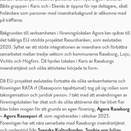
Både gruppen i Karis och i Ekenäs är öppna för nya deltagare, såväl
finländare som personer med invandrarbakgrund är välkomna med
på träffarna.
Bakgrunden till verksamheten i föreningslokalen Agora kan spåras till
det tvååriga EU-stödda projektet Resursbanken, som avslutades
2020. Syftet var att stöda integrationen av invandrare och förbättra
samarbetet mellan tredje sektorn och kommunerna Raseborg, Lojo,
Vichtis och Högfors. Då hyrdes lokalen i Karis av Raseborgs
invandrartjänst och olika aktiviteter började ta form.
Då EU-projektet avslutades fortsatte de olika verksamheterna och
föreningen RATA rf (Raaseporin tapahtumat) tog på sig rollen som
takorganisation och juridisk person. I takt med att användningen av
föreningslokalen har ökat och de olika aktörerna där har blivit fler
blev tiden mogen för att grunda en egen förening,
Agora Raseborg
– Agora Raasepori rf.
som registrerades i oktober 2023.
Föreningen har ett nära samarbete med Raseborgs invandrartjänst
och understöd från
Svenska Kulturfonden, Sophie von Julins