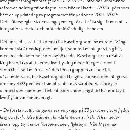
integrationsprogrammet gällde 2019–2023. Inför den kommande
reformen av integrationslagen, som träder i kraft 1.1.2025, görs som
bäst en uppdatering av programmet för perioden 2024–2026.
Detta återspeglar stadens engagemang för att hålla sig i framkant av
integrationsarbetet och möta de föränderliga behoven.
Det finns olika sätt att komma till Raseborg som invandrare. Många
kommer via äktenskap och familjer, som redan integrerat sig här,
medan andra kommer som asylsökande. Raseborg har en relativt
lång historia av att ta emot kvotflyktingar och integrera dem i
samhället. Sedan 1990, då den första gruppen anlände till
dåvarande Karis, har Raseborg och Hangö välkomnat och integrerat
omkring 480 personer från olika delar av världen. Raseborg är
därmed den kommun i Finland, som under längst tid har mottagit
kvotflyktingar kontinuerligt.
–
De första kvotflyktingarna var en grupp på 33 personer, som flydde
krig och förföljelse från den kurdiska delen av Irak. Vi har under
årens lopp tagit emot Kosovoalbaner, flyktingar från Myanmar