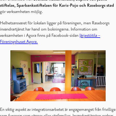
stiftelse, Sparbanksstiftelsen för Karis-Pojo och Raseborgs stad
gör verksamheten möjlig.
Helhetsansvaret för lokalen ligger på föreningen, men Raseborgs
invandrartjänst har hand om bokningarna. Information om
verksamheten i Agora finns på Facebook-sidan
Järjestötila –
Föreningshuset Agora.
En viktig aspekt av integrationsarbetet är engagemanget från frivilliga
som fungerar som vänner eller vänfamiljer. Invandrartjänsten ordnar