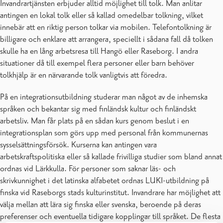
Invandrartjänsten erbjuder alltid möjlighet till tolk. Man anlitar
antingen en lokal tolk eller så kallad omedelbar tolkning, vilket
innebär att en riktig person tolkar via mobilen. Telefontolkning är
billigare och enklare att arrangera, speciellt i sådana fall då tolken
skulle ha en lång arbetsresa till Hangö eller Raseborg. I andra
situationer då till exempel flera personer eller barn behöver
tolkhjälp är en närvarande tolk vanligtvis att föredra.
På en integrationsutbildning studerar man något av de inhemska
språken och bekantar sig med finländsk kultur och finländskt
arbetsliv. Man får plats på en sådan kurs genom beslut i en
integrationsplan som görs upp med personal från kommunernas
sysselsättningsförsök. Kurserna kan antingen vara
arbetskraftspolitiska eller så kallade frivilliga studier som bland annat
ordnas vid Lärkkulla. För personer som saknar läs- och
skrivkunnighet i det latinska alfabetet ordnas LUKI-utbildning på
finska vid Raseborgs stads kulturinstitut. Invandrare har möjlighet att
välja mellan att lära sig finska eller svenska, beroende på deras
preferenser och eventuella tidigare kopplingar till språket. De flesta