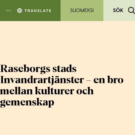
Hoppa till sidans innehåll
SUOMEKSI
SÖK
Raseborgs stads
Invandrartjänster – en bro
mellan kulturer och
gemenskap