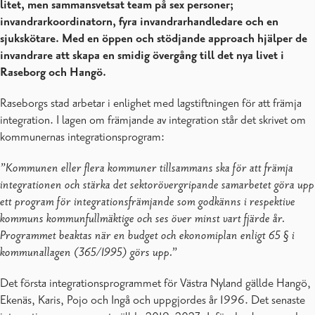
litet, men sammansvetsat team på sex personer;
invandrarkoordinatorn, fyra invandrarhandledare och en
sjukskötare. Med en öppen och stödjande approach hjälper de
invandrare att skapa en smidig övergång till det nya livet i
Raseborg och Hangö.
Raseborgs stad arbetar i enlighet med lagstiftningen för att främja
integration. I lagen om främjande av integration står det skrivet om
kommunernas integrationsprogram:
”Kommunen eller flera kommuner tillsammans ska för att främja
integrationen och stärka det sektorövergripande samarbetet göra upp
ett program för integrationsfrämjande som godkänns i respektive
kommuns kommunfullmäktige och ses över minst vart fjärde år.
Programmet beaktas när en budget och ekonomiplan enligt 65 § i
kommunallagen (365/1995) görs upp.”
Det första integrationsprogrammet för Västra Nyland gällde Hangö,
Ekenäs, Karis, Pojo och Ingå och uppgjordes år 1996. Det senaste