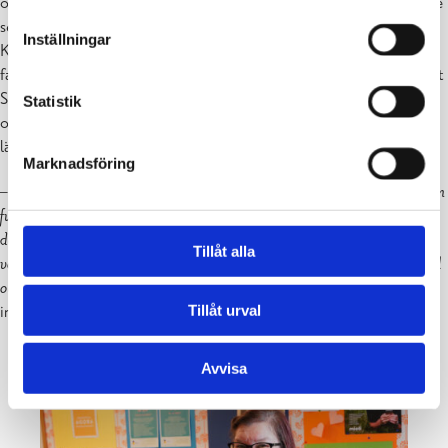
ordnas av andra likasinnade föreningar och grupper inom den tredje
sektorn. Sålunda försiggår där många olika aktiviteter från Röda
Inställningar
Korsets Internationella café till Föreningen URA:s Barnvänliga
familjeträffar för att nämna några. Sedan våren 2019 har Agora drivit
Suomikerho, som en gång i veckan öppnar dörrarna för flyktingar
Statistik
och personer med invandrarbakgrund med syftet att hjälpa dem att
lära sig sitt nya hemlands språk.
Marknadsföring
– En av de aktivaste grupperna i Agora Raseborg är Suomikerho, som
fungerar som en träffpunkt, som knyter samman nyfinländare med
deras nya hemort och dess invånare. Samtidigt får de stöd av
Tillåt alla
volontärer i att lära sig finska. Det sker på många sätt, genom samtal
och hjälp med läxor och hemuppgifter,
berättar Raseborgs
Tillåt urval
invandrarhandledare
Laura Malin
.
Avvisa