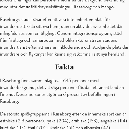
med utbudet av fritidssysselsättningar i Raseborg och Hangö.
Raseborgs stad strävar efter att vara inte enbart en plats för
invandrare att kalla sitt nya hem, utan en aktiv del av samhället där
mångfald ses som en tillgång. Genom integrationsprogram, stöd
från frivilliga och samarbeten med olika aktörer strävar stadens
invandrartjänst efter att vara en inkluderande och stödjande plats där
invandrare och flyktingar kan känna sig välkomna i sitt nya hemland.
Fakta
I Raseborg finns sammanlagt ca 1 645 personer med
invandrarbakgrund, det vill säga personer födda i ett annat land än
Finland. Dessa personer utgör ca 6 procent av befolkningen i
Raseborg.
De största språkgrupperna i Raseborg efter de inhemska språken är
estniska (213 personer), ryska (204), arabiska (153), engelska (114)
kurdiska (113), thai (70), ukrainska (51) och albanska (47).