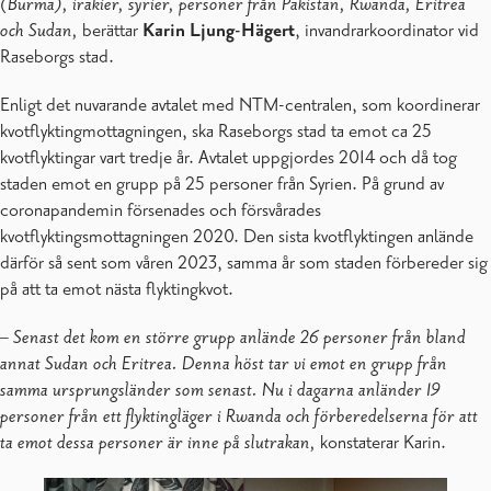
(Burma), irakier, syrier, personer från Pakistan, Rwanda, Eritrea
och Sudan,
berättar
Karin Ljung-Hägert
, invandrarkoordinator vid
Raseborgs stad.
Enligt det nuvarande avtalet med NTM-centralen, som koordinerar
kvotflyktingmottagningen, ska Raseborgs stad ta emot ca 25
kvotflyktingar vart tredje år. Avtalet uppgjordes 2014 och då tog
staden emot en grupp på 25 personer från Syrien. På grund av
coronapandemin försenades och försvårades
kvotflyktingsmottagningen 2020. Den sista kvotflyktingen anlände
därför så sent som våren 2023, samma år som staden förbereder sig
på att ta emot nästa flyktingkvot.
–
Senast det kom en större grupp anlände 26 personer från bland
annat Sudan och Eritrea. Denna höst tar vi emot en grupp från
samma ursprungsländer som senast. Nu i dagarna anländer 19
personer från ett flyktingläger i Rwanda och förberedelserna för att
ta emot dessa personer är inne på slutrakan,
konstaterar Karin.