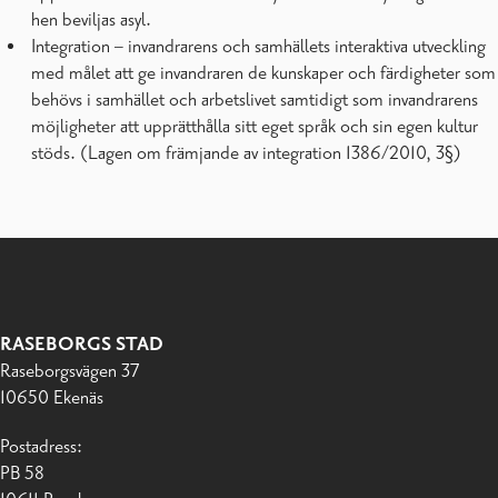
hen beviljas asyl.
Integration – invandrarens och samhällets interaktiva utveckling
med målet att ge invandraren de kunskaper och färdigheter som
behövs i samhället och arbetslivet samtidigt som invandrarens
möjligheter att upprätthålla sitt eget språk och sin egen kultur
stöds. (Lagen om främjande av integration 1386/2010, 3§)
RASEBORGS STAD
Raseborgsvägen 37
10650 Ekenäs
Postadress:
PB 58