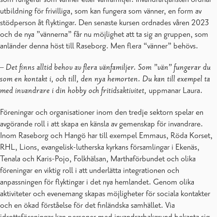
utbildning för frivilliga, som kan fungera som vänner, en form av
stödperson åt flyktingar. Den senaste kursen ordnades våren 2023
och de nya ”vännerna” får nu möjlighet att ta sig an gruppen, som
anländer denna höst till Raseborg. Men flera “vänner” behövs.
–
Det finns alltid behov av flera vänfamiljer. Som ”vän” fungerar du
som en kontakt i, och till, den nya hemorten. Du kan till exempel ta
med invandrare i din hobby och fritidsaktivitet,
uppmanar Laura.
Föreningar och organisationer inom den tredje sektorn spelar en
avgörande roll i att skapa en känsla av gemenskap för invandrare.
Inom Raseborg och Hangö har till exempel Emmaus, Röda Korset,
RHL, Lions, evangelisk-lutherska kyrkans församlingar i Ekenäs,
Tenala och Karis-Pojo, Folkhälsan, Marthaförbundet och olika
föreningar en viktig roll i att underlätta integrationen och
anpassningen för flyktingar i det nya hemlandet. Genom olika
aktiviteter och evenemang skapas möjligheter för sociala kontakter
och en ökad förståelse för det finländska samhället. Via
idrottsföreningar kan personer med invandrarbakgrund bekanta sig