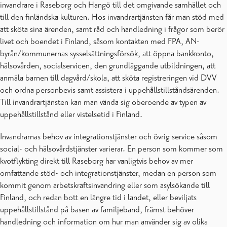
invandrare i Raseborg och Hangö till det omgivande samhället och
till den finländska kulturen. Hos invandrartjänsten får man stöd med
att sköta sina ärenden, samt råd och handledning i frågor som berör
livet och boendet i Finland, såsom kontakten med FPA, AN-
byrån/kommunernas sysselsättningsförsök, att öppna bankkonto,
hälsovården, socialservicen, den grundläggande utbildningen, att
anmäla barnen till dagvård/skola, att sköta registreringen vid DVV
och ordna personbevis samt assistera i uppehållstillståndsärenden.
Till invandrartjänsten kan man vända sig oberoende av typen av
uppehållstillstånd eller vistelsetid i Finland.
Invandrarnas behov av integrationstjänster och övrig service såsom
social- och hälsovårdstjänster varierar. En person som kommer som
kvotflykting direkt till Raseborg har vanligtvis behov av mer
omfattande stöd- och integrationstjänster, medan en person som
kommit genom arbetskraftsinvandring eller som asylsökande till
Finland, och redan bott en längre tid i landet, eller beviljats
uppehållstillstånd på basen av familjeband, främst behöver
handledning och information om hur man använder sig av olika