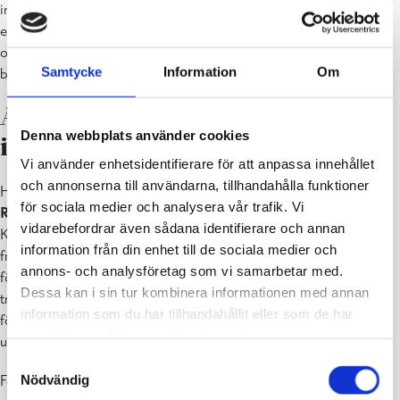
invandrare väljer att integreras på finska, eftersom det innebär till
exempel bättre utbildningsmöjligheter. Väljer man svenska har man
oftast redan någon form av koppling till språket, såsom familj,
Samtycke
Information
Om
bekanta eller stödpersoner.
Agora Raseborg – en nyckel till
Denna webbplats använder cookies
integration
Vi använder enhetsidentifierare för att anpassa innehållet
och annonserna till användarna, tillhandahålla funktioner
Hjärtat i den verksamhet som föreningen
Agora Raseborg – Agora
för sociala medier och analysera vår trafik. Vi
Raasepori rf.
bedriver är föreningslokalen vid Centralgatan 59 i
vidarebefordrar även sådana identifierare och annan
Karis, som likaså går under namnet Agora. Föreningens syfte är att
information från din enhet till de sociala medier och
främja integration och bidra till ett större psykosocialt välmående
annons- och analysföretag som vi samarbetar med.
för alla dem, som deltar i de olika aktiviteterna. Som en etablerad
Dessa kan i sin tur kombinera informationen med annan
träffpunkt fungerar Agora som ett vardagsrum, vilket gör det lättare
information som du har tillhandahållit eller som de har
för flyktingar och invandrare att få kontaktytor till närsamhället och
samlat in när du har använt deras tjänster.
uppleva delaktighet i sin nya tillvaro.
Samtyckesval
Nödvändig
Föreningslokalen Agora upplåts avgiftsfritt för sammankomster som