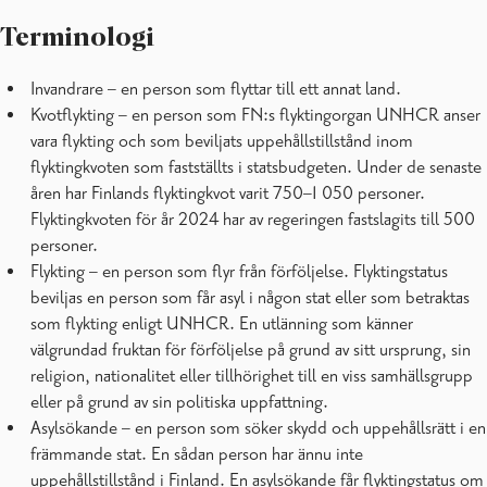
Terminologi
Invandrare – en person som flyttar till ett annat land.
Kvotflykting – en person som FN:s flyktingorgan UNHCR anser
vara flykting och som beviljats uppehållstillstånd inom
flyktingkvoten som fastställts i statsbudgeten. Under de senaste
åren har Finlands flyktingkvot varit 750–1 050 personer.
Flyktingkvoten för år 2024 har av regeringen fastslagits till 500
personer.
Flykting – en person som flyr från förföljelse. Flyktingstatus
beviljas en person som får asyl i någon stat eller som betraktas
som flykting enligt UNHCR. En utlänning som känner
välgrundad fruktan för förföljelse på grund av sitt ursprung, sin
religion, nationalitet eller tillhörighet till en viss samhällsgrupp
eller på grund av sin politiska uppfattning.
Asylsökande – en person som söker skydd och uppehållsrätt i en
främmande stat. En sådan person har ännu inte
uppehållstillstånd i Finland. En asylsökande får flyktingstatus om