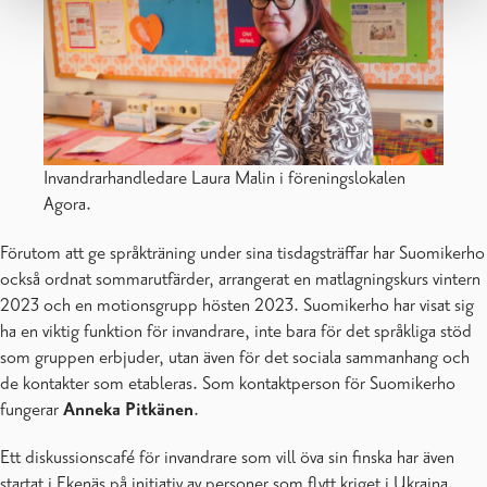
Invandrarhandledare Laura Malin i föreningslokalen
Agora.
Förutom att ge språkträning under sina tisdagsträffar har Suomikerho
också ordnat sommarutfärder, arrangerat en matlagningskurs vintern
2023 och en motionsgrupp hösten 2023. Suomikerho har visat sig
ha en viktig funktion för invandrare, inte bara för det språkliga stöd
som gruppen erbjuder, utan även för det sociala sammanhang och
de kontakter som etableras. Som kontaktperson för Suomikerho
fungerar
Anneka Pitkänen
.
Ett diskussionscafé för invandrare som vill öva sin finska har även
startat i Ekenäs på initiativ av personer som flytt kriget i Ukraina.