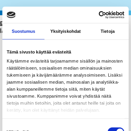
ETUSIVU
>
LIIKUNTA JA ULKOILU
>
LIIKUNTAPAIKAT
JA VARAUKSET
>
TENNISKENTÄT
Suostumus
Yksityiskohdat
Tietoja
Tämä sivusto käyttää evästeitä
Käytämme evästeitä tarjoamamme sisällön ja mainosten
räätälöimiseen, sosiaalisen median ominaisuuksien
tukemiseen ja kävijämäärämme analysoimiseen. Lisäksi
jaamme sosiaalisen median, mainosalan ja analytiikka-
alan kumppaneillemme tietoja siitä, miten käytät
sivustoamme. Kumppanimme voivat yhdistää näitä
tietoja muihin tietoihin, joita olet antanut heille tai joita on
kerätty, kun olet käyttänyt heidän palvelujaan.
Skepparträdgårdenin tenniskenttä
Suostumuksen