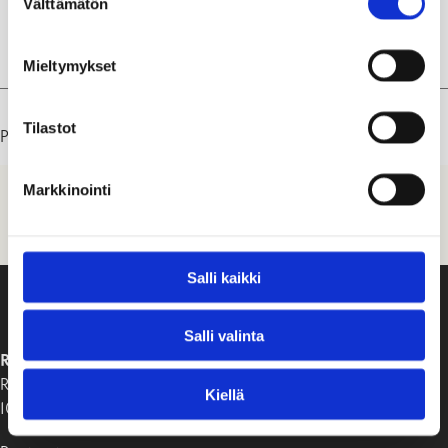
Skepparträdgårdenin tenniskenttä
, Panimokatu
Välttämätön
valinta
14, 10600 Tammisaari
Mieltymykset
Tilastot
Päivitetty: 06.08.26
Markkinointi
Salli kaikki
Salli valinta
RAASEPORIN KAUPUNKI
Raaseporintie 37
Kiellä
10650 Tammisaari