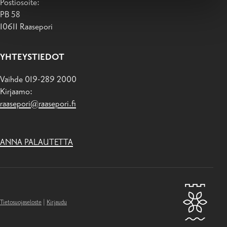
Postiosoite:
PB 58
10611 Raasepori
YHTEYSTIEDOT
Vaihde 019-289 2000
Kirjaamo:
raasepori@raasepori.fi
ANNA PALAUTETTA
Tietosuojaseloste
|
Kirjaudu