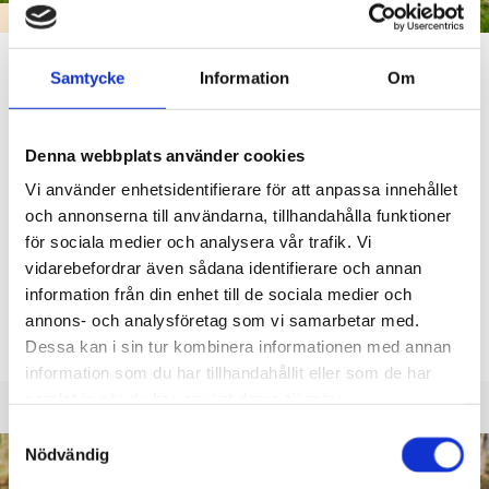
SMÅBARNSPEDAGOGIK & FÖRSKOLA
Daghemmens öppethållning sommaren 2026
Samtycke
Information
Om
02.06.2026
Denna webbplats använder cookies
Karis-Pojo området
Svartå daghem: stängt 29.6 – 2.8.2026
Vi använder enhetsidentifierare för att anpassa innehållet
Daghemmet Karusellen: öppet
och annonserna till användarna, tillhandahålla funktioner
Kila daghem: Loket öppet
för sociala medier och analysera vår trafik. Vi
Kila daghem/Klinkbacka: stängt 29.6 – 26.7.2026
vidarebefordrar även sådana identifierare och annan
Labyrintens daghem: öppet
information från din enhet till de sociala medier och
Solbacka daghem: – öppet
annons- och analysföretag som vi samarbetar med.
Solbacka daghem/Katarinaförskolan:
Dessa kan i sin tur kombinera informationen med annan
information som du har tillhandahållit eller som de har
samlat in när du har använt deras tjänster.
Samtyckesval
Nödvändig