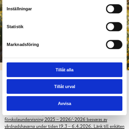
Inställningar
Statistik
Marknadsföring
SMÅBARNSPEDAGOGIK & FÖRSKOLA
Tillåt alla
Utvärdering av småbarnspedagogik och
Tillåt urval
förskoleundervisning
24.03.2026
Avvisa
Vår årliga utvärdering av småbarnspedagogik och
förskoleundervisning 2025 – 2026/-2026 besvaras av
vårdnadshavarna under tiden 19.3 – 6.4.2026. Länk till enkäten