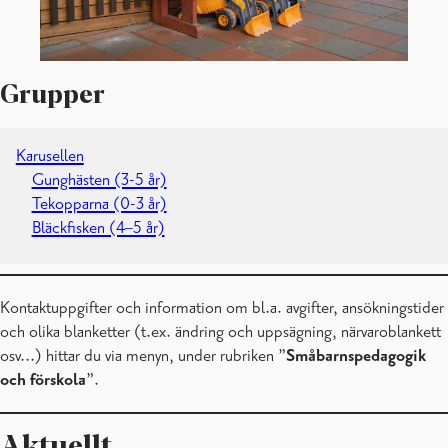
Grupper
Karusellen
Gunghästen (3-5 år)
Tekopparna (0-3 år)
Bläckfisken (4–5 år)
Kontaktuppgifter och information om bl.a. avgifter, ansökningstider
och olika blanketter (t.ex. ändring och uppsägning, närvaroblankett
osv…) hittar du via menyn, under rubriken ”
Småbarnspedagogik
och förskola
”.
Aktuellt