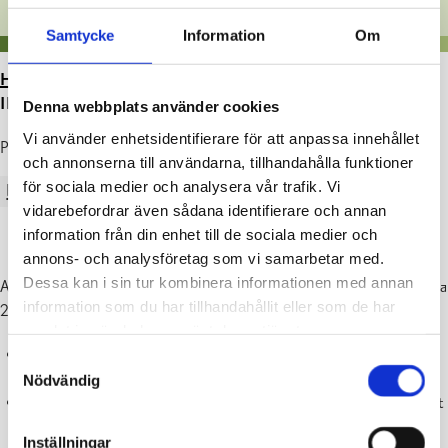
Samtycke
Information
Om
HEM
>
ARTIKLAR
>
RASEBORGS VATTEN
INFORMERAR:
Denna webbplats använder cookies
Vi använder enhetsidentifierare för att anpassa innehållet
Publicerad : 22.06.2026
och annonserna till användarna, tillhandahålla funktioner
för sociala medier och analysera vår trafik. Vi
RASEBORGS VATTEN
vidarebefordrar även sådana identifierare och annan
information från din enhet till de sociala medier och
annons- och analysföretag som vi samarbetar med.
Dessa kan i sin tur kombinera informationen med annan
Arbetet med att byta ut stigarröret i
Ekenäs vattentorn
startar vecka
information som du har tillhandahållit eller som de har
26 och beräknas vara klart vecka 38 (20 september).
samlat in när du har använt deras tjänster.
Grävarbeten kommer att utföras och området avgränsas med
Samtyckesval
staket.
Nödvändig
Under juni–juli genomförs en testkörning utan vattentorn, vilket
kan ge variationer i vattentrycket i Ekenäs-området. Mer
Inställningar