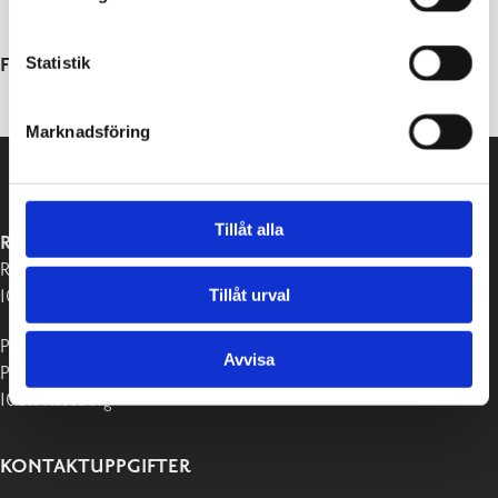
information om detta kommer separat.
Statistik
Frågor? Kontakta driftschef Tony Öblom 019 289 2335
Marknadsföring
Tillåt alla
RASEBORGS STAD
Raseborgsvägen 37
Tillåt urval
10650 Ekenäs
Postadress:
Avvisa
PB 58
10611 Raseborg
KONTAKTUPPGIFTER