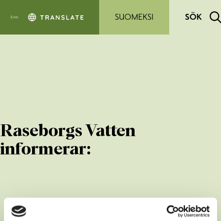
Hoppa till sidans innehåll
SUOMEKSI
SÖK
Raseborgs Vatten
informerar: