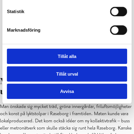
Statistik
Marknadsföring
Tillåt alla
Till slut presenterades alla gruppers kartor och idéer.
Tillåt urval
Mycket träd, hållbar trafik och
ultralokal hälsovård
Avvisa
Man önskade sig mycket träd, gröna innergårdar, friluftsmöjligheter
och konst på lyktstolpar i Raseborg i framtiden. Maten kunde vara
lokalproducerad. Det kom också idéer om ny kollektivtrafik – buss
eller metronätverk som skulle stäcka sig runt hela Raseborg. Kanske