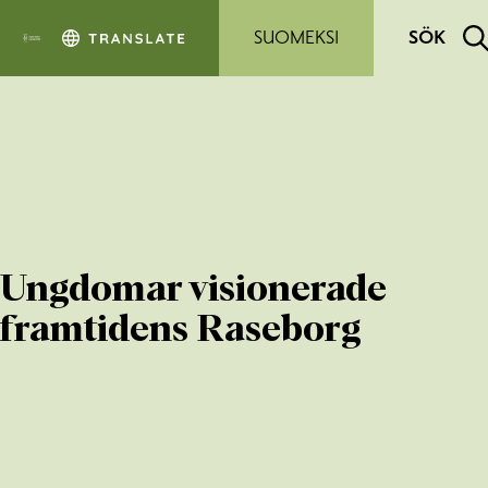
Hoppa till sidans innehåll
SUOMEKSI
SÖK
Ungdomar visionerade
framtidens Raseborg