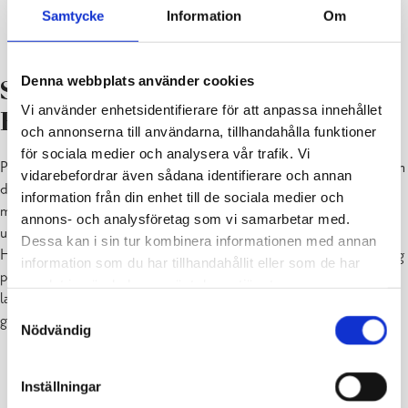
Samtycke
Information
Om
Här fick man hitta på idéer och lägga rosa lappar på
kartan.
Denna webbplats använder cookies
Studieorten Raseborg med
Vi använder enhetsidentifierare för att anpassa innehållet
Finlands enda fjord
och annonserna till användarna, tillhandahålla funktioner
för sociala medier och analysera vår trafik. Vi
Pojoviken ansåg man att i framtiden kunde heta Raseborgs fjord och
vidarebefordrar även sådana identifierare och annan
dess status som enda fjord i Finland kunde lyftas fram och
information från din enhet till de sociala medier och
marknadsföras mer. Raseborg som studieort kunde också få ett
annons- och analysföretag som vi samarbetar med.
uppsving genom nya utbildningsmöjligheter. Hur låter det med en
Dessa kan i sin tur kombinera informationen med annan
Harvard-filial i Raseborg? Finlands enda ö-universitet med inriktning
information som du har tillhandahållit eller som de har
på t.ex. marinbiologi i mitten av Pojoviken? Eller en modern
samlat in när du har använt deras tjänster.
lantbruksskola i Pojo trakten? Man kunde också tänka sig
Samtyckesval
gemensamma skolor för olika språkgrupper.
Nödvändig
Inställningar