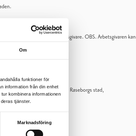
taden.
shåll kan inte fungera som arbetsgivare. OBS. Arbetsgivaren kan
Om
andahålla funktioner för
n information från din enhet
g.fi
eller per post till adressen: Raseborgs stad,
 tur kombinera informationen
deras tjänster.
Marknadsföring