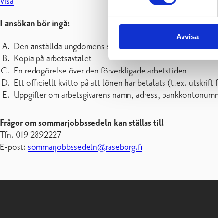
Visa
I ansökan bör ingå:
Avvisa
Den anställda ungdomens sommarjobbssedel
Kopia på arbetsavtalet
En redogörelse över den förverkligade arbetstiden
Ett officiellt kvitto på att lönen har betalats (t.ex. utskrif
Uppgifter om arbetsgivarens namn, adress, bankkontonum
Frågor om sommarjobbssedeln kan ställas till
Tfn. 019 2892227
E-post:
sommarjobbssedeln@raseborg.fi