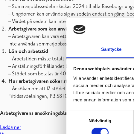
– Sommarjobbssedeln skickas 2024 till alla Raseborgs ungd
– Ungdomen kan använda sig av sedeln endast en gång. Sedel
– Värdet på sedeln kan inte heller uppdelas, utan stödet kan
Arbetsgivare som kan använda sig av en sommarjobbsse
– Arbetsgivaren kan vara ett företag, förening eller annan,
inte använda sommarjobbssedeln och samtidigt lyfta andra 
Samtycke
Lön och arbetstid
– Arbetstiden måste totalt omfatta minst 100 timmar och 
– Anställningsförhållandet bör infalla under perioden
1.6-
Denna webbplats använder 
–
Stödet som betalas är 400 €.
Vi använder enhetsidentifierar
Hur arbetsgivaren söker stödet av staden
sociala medier och analysera 
– Ansökan om att få stödet från staden bör lämnas in
senas
till de sociala medier och a
Fritidsavdelningen, PB 58 10611 Raseborg,
märk kuvertet 
med annan information som du 
Arbetsgivarens ansökningsblankett (sommarjobbssedel)
Samtyckesval
Nödvändig
Ladda ner