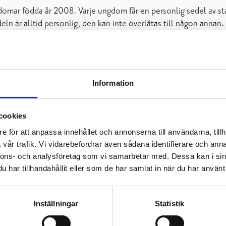
omar födda år 2008. Varje ungdom får en personlig sedel av s
n är alltid personlig, den kan inte överlåtas till någon annan.
 endast utbetalas till en (1) arbetsgivare.
del
 men måste ha ett
FO-nummer.
Privatpersoner eller enskilda hu
stöd för samma anställning.
Information
lönen måste vara minst 700€.
31.8.2024
.
cookies
e för att anpassa innehållet och annonserna till användarna, tillh
vår trafik. Vi vidarebefordrar även sådana identifierare och anna
t 31.10.202
4 till e-post adressen:
sommarjobbssedeln@rasebor
nnons- och analysföretag som vi samarbetar med. Dessa kan i sin
”sommarjobbssedel”.
har tillhandahållit eller som de har samlat in när du har använt 
Inställningar
Statistik