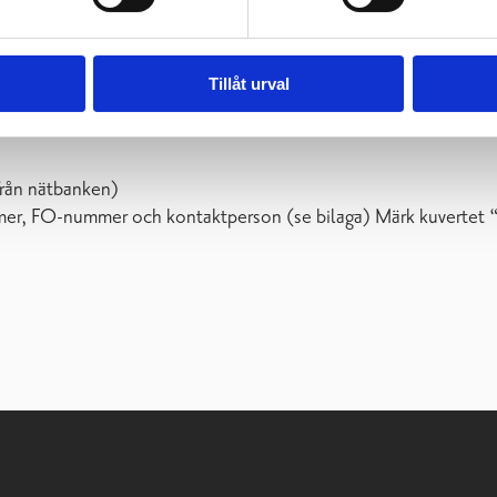
Tillåt urval
t från nätbanken)
mer, FO-nummer och kontaktperson (se bilaga) Märk kuvertet