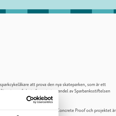
 sparkcykelåkare att prova den nya skateparken, som är ett
öreningen fick sin finansieringsandel av Sparbanksstiftelsen
 och Fiskars. Den har byggts av Concrete Proof och projektet är