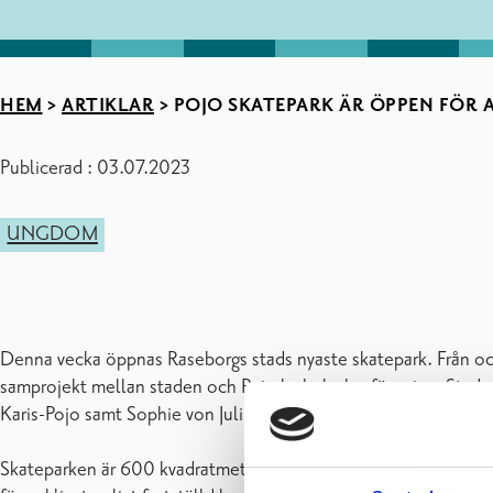
HEM
>
ARTIKLAR
>
POJO SKATEPARK ÄR ÖPPEN FÖR
Publicerad : 03.07.2023
UNGDOM
Denna vecka öppnas Raseborgs stads nyaste skatepark. Från och 
samprojekt mellan staden och Pojo kyrkoby byaförening. Staden 
Karis-Pojo samt Sophie von Julins stiftelse.
Skateparken är 600 kvadratmeter stor och planerad av Tero Pikka