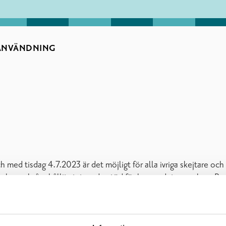
 ANVÄNDNING
med tisdag 4.7.2023 är det möjligt för alla ivriga skejtare och
har också erhållit statsunderstöd för byggandet av parken. Byaf
rainen tillsammans med aktiva skejtare i olika åldrar från Pojo