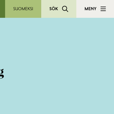
SUOMEKSI
SÖK
MENY
g