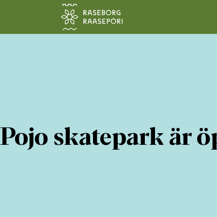
Hoppa till sidans innehåll
Pojo skatepark är 