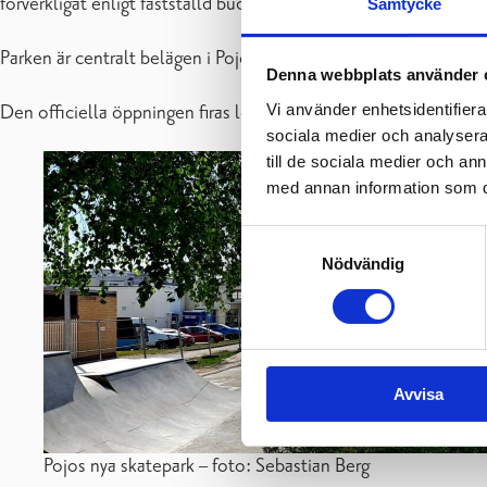
förverkligat enligt fastställd budget och tidtabell.
Samtycke
Parken är centralt belägen i Pojo kyrkby, bredvid Pojo biblio
Denna webbplats använder 
Vi använder enhetsidentifierar
Den officiella öppningen firas lördag 12.8.2023 tillsammans me
sociala medier och analysera 
till de sociala medier och a
med annan information som du 
Samtyckesval
Nödvändig
Avvisa
Pojos nya skatepark – foto: Sebastian Berg