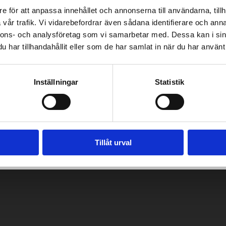
raktar kustbanan från ett nationellt och ett lokalt perspektiv.
e för att anpassa innehållet och annonserna till användarna, tillh
vår trafik. Vi vidarebefordrar även sådana identifierare och anna
nnons- och analysföretag som vi samarbetar med. Dessa kan i sin
har tillhandahållit eller som de har samlat in när du har använt 
 i kustbanegruppen
ndare av kustbanan
Inställningar
Statistik
ställdhet
mulär:
https://www.lyyti.fi/questions/adf8c0d7a0
. Frågor kan ä
Tillåt urval