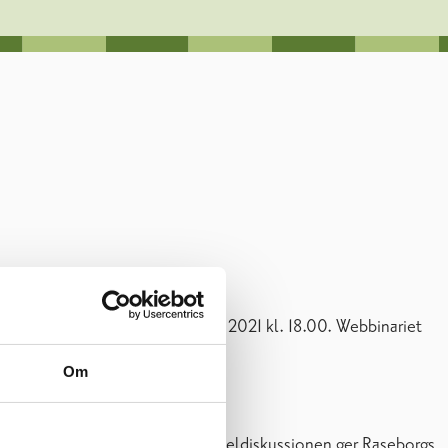
stbanan tisdagen den 20 april 2021 kl. 18.00. Webbinariet
Om
örsäkra kustbanans framtid?
erna i kustbanegruppen. Före paneldiskussionen ger Raseborgs