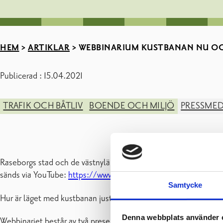
HEM
>
ARTIKLAR
>
WEBBINARIUM KUSTBANAN NU OC
Publicerad : 15.04.2021
TRAFIK OCH BÅTLIV
BOENDE OCH MILJÖ
PRESSME
Raseborgs stad och de västnyländska kommunernas gemensamma 
sänds via YouTube:
https://www.youtube.com/watch?v=Ef6M
Samtycke
Hur är läget med kustbanan just nu – vilka är dess framtidsvye
Denna webbplats använder 
Webbinariet består av två presentationer samt en paneldiskus