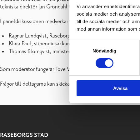
tekniska direktör Jan Gröndahl två korta presentationer som bet
Vi använder enhetsidentifierar
sociala medier och analysera 
I paneldiskussionen medverkar följande personer:
till de sociala medier och a
med annan information som du 
Ragnar Lundqvist, Raseborgs stadsdirektör och ordförande
Klara Paul, stipendiesakkunnig, raseborgare och aktiv anvä
Samtyckesval
Nödvändig
Thomas Blomqvist, minister för nordiskt samarbete och jäm
Som moderator fungerar Tove Virta.
Frågor till deltagarna kan skickas in på förhand via följande for
Avvisa
RASEBORGS STAD