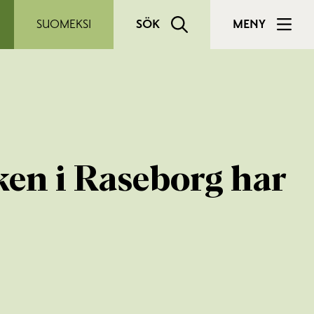
SUOMEKSI
SÖK
MENY
ken i Raseborg har