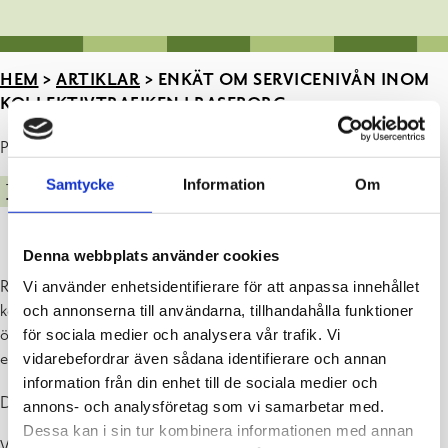
HEM
>
ARTIKLAR
>
ENKÄT OM SERVICENIVÅN INOM
KOLLEKTIVTRAFIKEN I RASEBORG
Publicerad : 08.04.2021
Samtycke
Information
Om
TRAFIK OCH BÅTLIV
PRESSMEDDELANDEN
Denna webbplats använder cookies
Raseborgs stad önskar utreda invånarnas syn på servicenivån inom
Vi använder enhetsidentifierare för att anpassa innehållet
kollektivtrafiken. Synpunkter samlas in via en webbenkät som är
och annonserna till användarna, tillhandahålla funktioner
öppen fram till 23.4.2021. Det tar cirka 5 minuter att besvara
för sociala medier och analysera vår trafik. Vi
enkäten.
vidarebefordrar även sådana identifierare och annan
information från din enhet till de sociala medier och
Du kommer till enkäten via länken
https://zef.fi/s/sdyt2v4l/
.
annons- och analysföretag som vi samarbetar med.
Dessa kan i sin tur kombinera informationen med annan
Vi önskar svar också från dem som inte aktivt använder