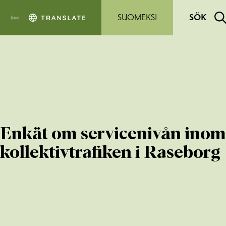
Hoppa till sidans innehåll
SUOMEKSI
SÖK
Enkät om servicenivån inom
kollektivtrafiken i Raseborg