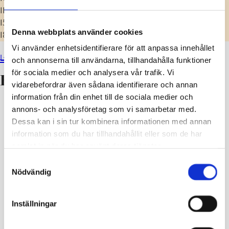
11–18.00 Fartygspresentation
15.30 Flyguppvisning Midnight Hawks
Denna webbplats använder cookies
18–21.00 MILjazz-parkkonsert
Vi använder enhetsidentifierare för att anpassa innehållet
Läs mer om Försvarets fanfest på puolustusvoimat.fi
och annonserna till användarna, tillhandahålla funktioner
för sociala medier och analysera vår trafik. Vi
Evenemangsplatser på kartan
vidarebefordrar även sådana identifierare och annan
information från din enhet till de sociala medier och
annons- och analysföretag som vi samarbetar med.
Dessa kan i sin tur kombinera informationen med annan
information som du har tillhandahållit eller som de har
samlat in när du har använt deras tjänster.
Samtyckesval
Nödvändig
Inställningar
Källa: Försvarsmakten