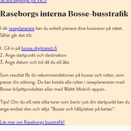
Se alla avgångar på VR.fi
Raseborgs interna Bosse-busstrafik
I vår
reseplanerare
kan du enkelt planera dina bussresor på nätet.
Såhär går det till:
1. Gå in på
bosse.digitransit.fi
2. Ange startpunkt och destination
3. Ange datum och tid då du vill åka
Som resultat får du rekommendationer på bussar och rutter, som
passar din sökning. Du kan betala alla rutter i reseplaneraren med
Bosse-biljettprodukter eller med Waltti Mobiili-appen.
Tips! Om du vill veta vilka turer som berör just din startpunkt kan du
ange endast den och välja ”Bussar och hållplatser på kartan”.
Läs mer om Raseborgs busstrafik!