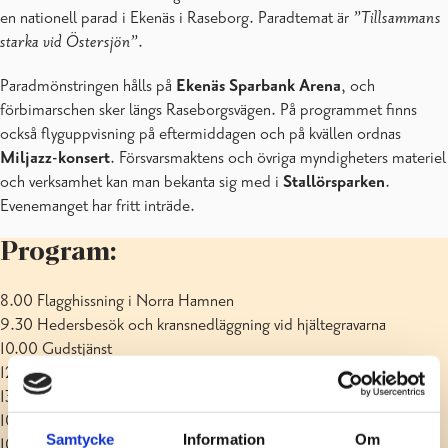
en nationell parad i Ekenäs i Raseborg. Paradtemat är
”Tillsammans
starka vid Östersjön”
.
Paradmönstringen hålls på
Ekenäs Sparbank
Arena
, och
förbimarschen sker längs Raseborgsvägen. På programmet finns
också flyguppvisning på eftermiddagen och på kvällen ordnas
Miljazz-konsert
. Försvarsmaktens och övriga myndigheters materiel
och verksamhet kan man bekanta sig med i
Stallörsparken
.
Evenemanget har fritt inträde.
Program:
8.00 Flagghissning i Norra Hamnen
9.30 Hedersbesök och kransnedläggning vid hjältegravarna
10.00 Gudstjänst
12.00 Paradmönstring
13.15 Förbimarsch
10–18.00 Materielutställning i Stallörsparken
Samtycke
Information
Om
10–18.00 Åktur med Jurmo-båt