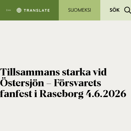
Hoppa till sidans innehåll
SUOMEKSI
SÖK
Tillsammans starka vid
Östersjön – Försvarets
fanfest i Raseborg 4.6.2026