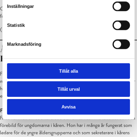
Inställningar
Oliver Helander premierades även vid SUL:s idrottsgala som årets
friidrottare i Finland.
Statistik
(Helander kunde tyvärr inte delta i prisutdelningen.)
Marknadsföring
Årets ungdomspris – Frida Ray och
Elina Kawecki
Tillåt alla
Frida Ray och Elina Kawecki är två exceptionellt engagerade och
mångsidiga ledare inom scoutkåren Karis Flickorna, vars insatser har
haft en märkbar och positiv inverkan på ungdomars möjligheter till
Tillåt urval
ett innehållsrikt liv i Raseborg.
Avvisa
Frida Ray
Frida har med sin strukturerade och omtänksamma ledarstil blivit en
förebild för ungdomarna i kåren. Hon har i många år fungerat som
ledare för de yngre åldersgrupperna och som sekreterare i kårens