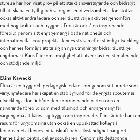
styrelse har hon visat prov på ett starkt ansvarstagande och bidragit
till att skapa en tydlig och välorganiserad verksamhet. Hon stöttar
också aktivt andra ledare och ser till att varje aktivitet genomförs
med hög kvalitet och trygghet. Frida är också en inspirerande
förebild genom sitt engagemang i både nationella och
internationella scoutprojekt. Hennes strävan efter ständig utveckling
och hennes förmåga att ta sig an nya utmaningar bidrar till att ge
ungdomar i Karis Flickorna möjlighet att utvecklas i en stimulerande
och stödjande miljö.
Elina Kawecki
Elina är en trygg och pedagogisk ledare som genom sitt arbete som
vargungeledare har skapat en stabil grund för de yngsta scouternas
utveckling. Hon är både den koordinerande parten och en
närvarande förebild som med tålamod och engagemang får
vargungarna att känna sig trygga och inspirerade. Elina är inte bara en
resurs för ungdomarna utan också en uppskattad kollega i
ledarteamet. Hennes initiativkraft och självständighet har gjort
henne till en central del av scoutkåren. Genom sitt deltagande i