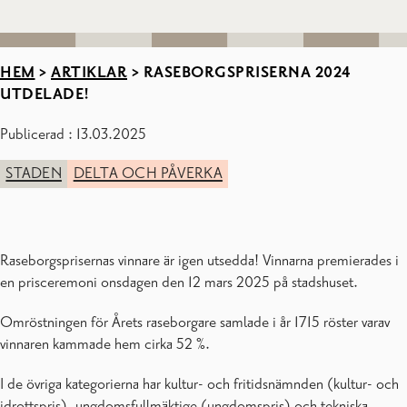
HEM
>
ARTIKLAR
>
RASEBORGSPRISERNA 2024
UTDELADE!
Publicerad : 13.03.2025
STADEN
DELTA OCH PÅVERKA
Raseborgsprisernas vinnare är igen utsedda! Vinnarna premierades i
en prisceremoni onsdagen den 12 mars 2025 på stadshuset.
Omröstningen för Årets raseborgare samlade i år 1715 röster varav
vinnaren kammade hem cirka 52 %.
I de övriga kategorierna har kultur- och fritidsnämnden (kultur- och
idrottspris), ungdomsfullmäktige (ungdomspris) och tekniska