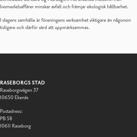
livsmedelsaffärer minskar avfall och främjar ekologisk hållbarhet.
I dagens samhälle är föreningens verksamhet viktigare än någonsin
tidigare och därför värd att uppmärksammas.
RASEBORGS STAD
Raseborgsvägen 37
10650 Ekenäs
Postadress:
PB 58
10611 Raseborg