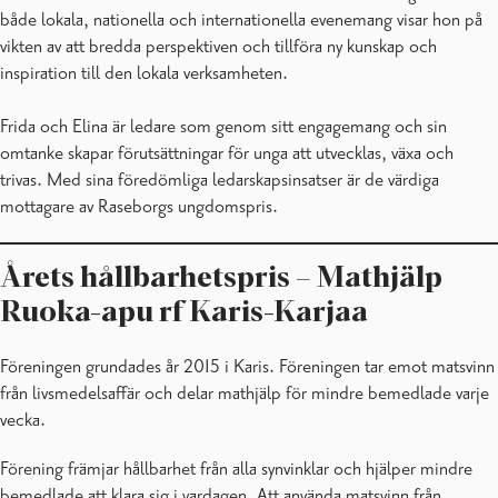
både lokala, nationella och internationella evenemang visar hon på
vikten av att bredda perspektiven och tillföra ny kunskap och
inspiration till den lokala verksamheten.
Frida och Elina är ledare som genom sitt engagemang och sin
omtanke skapar förutsättningar för unga att utvecklas, växa och
trivas. Med sina föredömliga ledarskapsinsatser är de värdiga
mottagare av Raseborgs ungdomspris.
Årets hållbarhetspris – Mathjälp
Ruoka-apu rf Karis-Karjaa
Föreningen grundades år 2015 i Karis. Föreningen tar emot matsvinn
från livsmedelsaffär och delar mathjälp för mindre bemedlade varje
vecka.
Förening främjar hållbarhet från alla synvinklar och hjälper mindre
bemedlade att klara sig i vardagen. Att använda matsvinn från