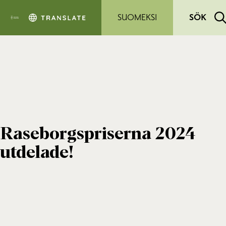
Hoppa till sidans innehåll
SUOMEKSI
SÖK
Raseborgspriserna 2024
utdelade!