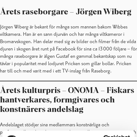
Årets raseborgare – Jörgen Wiberg
Jörgen Wiberg är bekant för många som mannen bakom Wibbes
viltkamera. Han är en sann djurvän och har många viltkameror i
Bromarvskogen. Han delar med sig av bilder och filmer från de vilda
djuren i skogen året runt på Facebook för sina ca 13 000 följare – för
många raseborgare är älgen Gustaf en gammal bekantskap som nu
tävlar i popularitet med lodjuret Pricken som gillar bollar. Pricken
har till och med varit med i ett TV-inslag från Raseborg.
Årets kulturpris – ONOMA – Fiskars
hantverkares, formgivares och
konstnärers andelslag
Andelslaget stödjer sina medlemmars konstnärliga och
professionella verksamhet samt ordnar utställningar, evenemang och