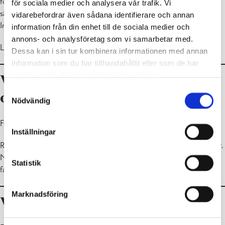
fortsätta på normalt sätt. Myndigheterna informerar mer senare ”,
för sociala medier och analysera vår trafik. Vi
säger räddningsöverdirektör
Kimmo Kohvakka
vid
vidarebefordrar även sådana identifierare och annan
Inrikesministeriets räddningsmyndighet.
information från din enhet till de sociala medier och
annons- och analysföretag som vi samarbetar med.
Läs mer:
Räddningsväsendet
Dessa kan i sin tur kombinera informationen med annan
information som du har tillhandahållit eller som de har
samlat in när du har använt deras tjänster.
Varningsmeddelande om
Samtyckesval
obemannad drönare
Nödvändig
Fr 15.5.2026 07:06
Inställningar
Räddningsmyndigheten vid inrikesministeriet informerar: Faran över.
Nyland. Den obemannade luftfarkosten orsakar inte längre någon
Statistik
fara och situationen är över.
Marknadsföring
Varningsmeddelande