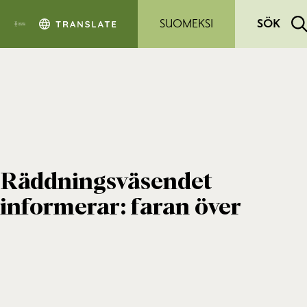
Hoppa till sidans innehåll
SUOMEKSI
SÖK
Räddningsväsendet
informerar: faran över