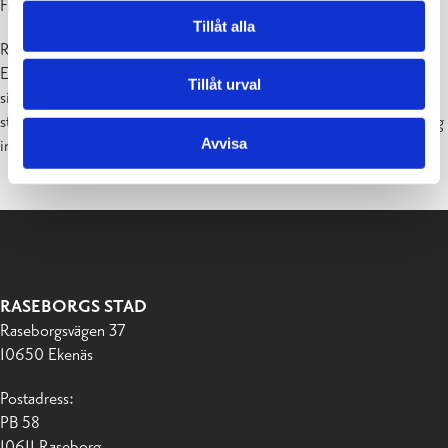
Fre 15.5.2026 03:49
Tillåt alla
Räddningsmyndigheten vid inrikesministeriet informerar: Nyland.
Ett möjligt farligt obemannat luftfartyg, det vill säga en drönare, rör
Tillåt urval
sig i luften. Personer i området uppmanas att ta sig inomhus och
stanna där tills det meddelas att faran är över. Om du inte kan ta dig
Avvisa
inomhus, sök en så skyddad plats som möjligt.
RASEBORGS STAD
Raseborgsvägen 37
10650 Ekenäs
Postadress:
PB 58
10611 Raseborg