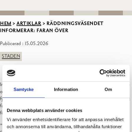
HEM
>
ARTIKLAR
>
RÄDDNINGSVÄSENDET
INFORMERAR: FARAN ÖVER
Publicerad : 15.05.2026
STADEN
Inrikesministeriets räddningsmyndighet gav ett varningsmeddelande
Samtycke
Information
Om
om en eventuell drönare i Nyland den 15 maj 2026 före klockan
fyra. Myndigheten har genom ett varningsmeddelande meddelat att
faran är över. När ett varningsmeddelande ges är det viktigaste att
Denna webbplats använder cookies
följa myndighetsanvisningarna.
Vi använder enhetsidentifierare för att anpassa innehållet
” Det var en försiktighetsåtgärd. Faran är nu över och vardagen kan
och annonserna till användarna, tillhandahålla funktioner