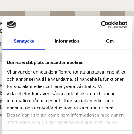
HEM
>
ARTIKLAR
>
PROJEKTET MED BYGGANDE AV
DATACENTRET TILL BÄLJARS I KARIS FRAMSKRIDER
Samtycke
Information
Om
Publicerad : 25.06.2026
STADEN
Denna webbplats använder cookies
Vi använder enhetsidentifierare för att anpassa innehållet
och annonserna till användarna, tillhandahålla funktioner
Förberedande arbeten inför själva byggandet inleds på tomten i
för sociala medier och analysera vår trafik. Vi
Bäljars i Karis. Röjningsarbetena i området inleds onsdagen den 15
vidarebefordrar även sådana identifierare och annan
juli 2026. Staden har våren 2025 hyrt ut tomten till det inhemska
information från din enhet till de sociala medier och
bolaget FCDC Corp Oy, som är specialiserat på utveckling av
annons- och analysföretag som vi samarbetar med.
datacenterprojekt.
Dessa kan i sin tur kombinera informationen med annan
information som du har tillhandahållit eller som de har
– Det är fint att datacenterprojektet framskrider – det stöder också
samlat in när du har använt deras tjänster.