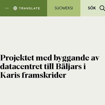
Hoppa till sidans innehåll
SUOMEKSI
SÖK
Projektet med byggande av
datacentret till Bäljars i
Karis framskrider