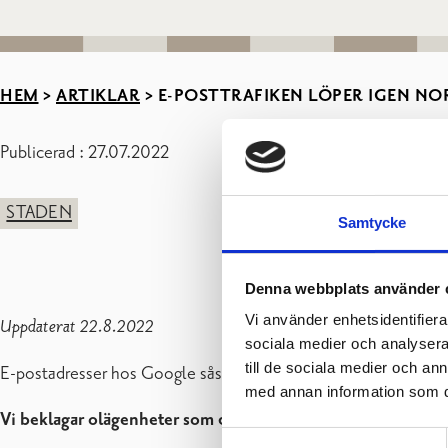
HEM
>
ARTIKLAR
>
E-POSTTRAFIKEN LÖPER IGEN NO
Publicerad : 27.07.2022
STADEN
Samtycke
Denna webbplats använder 
Vi använder enhetsidentifierar
Uppdaterat 22.8.2022
sociala medier och analysera 
till de sociala medier och a
E-postadresser hos Google såsom Gmail samt företag som har 
med annan information som du 
Vi beklagar olägenheter som detta orsakat och tackar för t
Samtyckesval