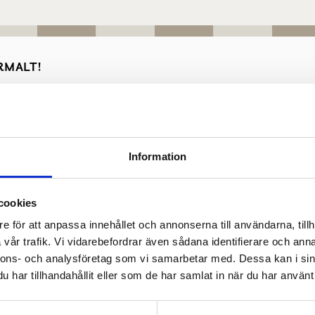
RMALT!
Information
cookies
e för att anpassa innehållet och annonserna till användarna, tillh
vår trafik. Vi vidarebefordrar även sådana identifierare och anna
nnons- och analysföretag som vi samarbetar med. Dessa kan i sin
sina e-posttjänster hos Google kan igen ta emot e-postmeddel
har tillhandahållit eller som de har samlat in när du har använt 
ålamodet!