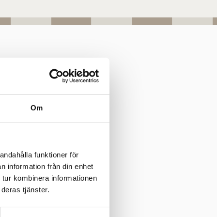
Om
andahålla funktioner för
n information från din enhet
 tur kombinera informationen
anden från Raseborgs stad.
deras tjänster.