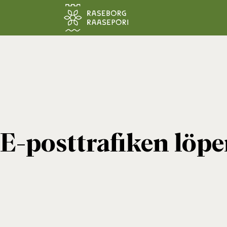
Hoppa till sidans innehåll
E-posttrafiken löpe