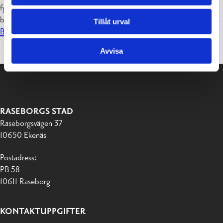
fylla i blanketten, kan man vända sig till vår kunniga
bibliotekspersonal som gärna hjälper invånarna att fylla i blanketten.
Tillåt urval
Bibliotekens öppethållningstider här (länk).
Avvisa
RASEBORGS STAD
Raseborgsvägen 37
10650 Ekenäs
Postadress:
PB 58
10611 Raseborg
KONTAKTUPPGIFTER