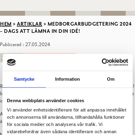
HEM
>
ARTIKLAR
>
MEDBORGARBUDGETERING 2024
– DAGS ATT LÄMNA IN DIN IDÉ!
Publicerad : 27.05.2024
STADEN
DELTA OCH PÅVERKA
Samtycke
Information
Om
Raseborgs medborgarbudgetering kör igen i gång med en idérunda!
Invånarna har nu tid tills
måndagen den 10 juni kl. 23.59
att lämna
Denna webbplats använder cookies
in sina idéer – på samma sätt som ifjol, via en elektronisk blankett.
Vi använder enhetsidentifierare för att anpassa innehållet
Anslaget för årets medborgarbudget är
100 000 euro.
Nytt för i år
och annonserna till användarna, tillhandahålla funktioner
är att anslaget kan delas bland flera förslag.
för sociala medier och analysera vår trafik. Vi
vidarebefordrar även sådana identifierare och annan
Medborgarbudgeteringen består alltså också i år av sammanlagt tre