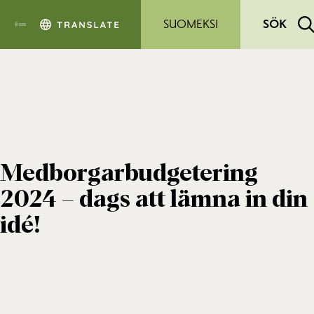
Hoppa till sidans innehåll
SUOMEKSI
SÖK
Medborgarbudgetering
2024 – dags att lämna in din
idé!