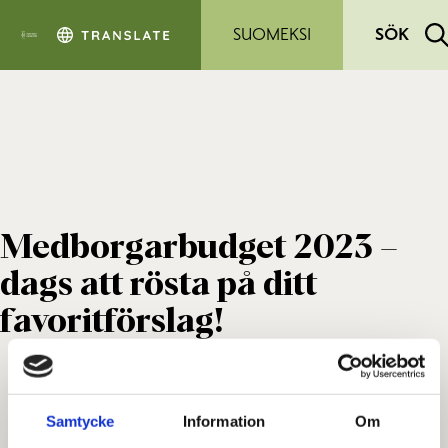
Hoppa till sidans innehåll
SUOMEKSI
SÖK
Medborgarbudget 2023 –
dags att rösta på ditt
favoritförslag!
Samtycke
Information
Om