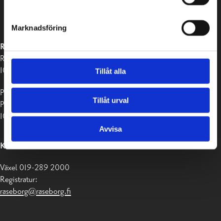
Marknadsföring
RASEBORGS STAD
Raseborgsvägen 37
10650 Ekenäs
Tillåt alla
Postadress:
Tillåt urval
PB 58
10611 Raseborg
Avvisa
KONTAKTUPPGIFTER
Växel 019-289 2000
Registratur:
raseborg@raseborg.fi