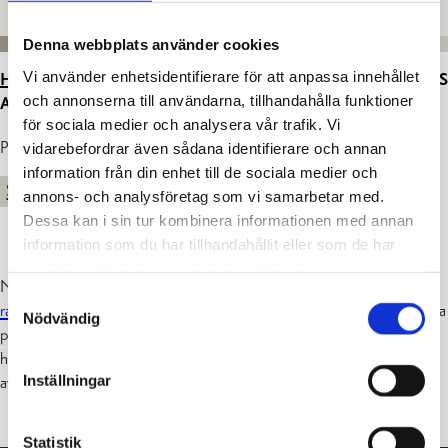
Denna webbplats använder cookies
Vi använder enhetsidentifierare för att anpassa innehållet
HEM
>
ARTIKLAR
>
MEDBORGARBUDGET 2023 – DAGS
och annonserna till användarna, tillhandahålla funktioner
ATT RÖSTA PÅ DITT FAVORITFÖRSLAG!
för sociala medier och analysera vår trafik. Vi
Publicerad : 12.05.2023
vidarebefordrar även sådana identifierare och annan
information från din enhet till de sociala medier och
STADEN
annons- och analysföretag som vi samarbetar med.
Dessa kan i sin tur kombinera informationen med annan
information som du har tillhandahållit eller som de har
samlat in när du har använt deras tjänster.
Nu är det dags att rösta på din favorit! Klicka dig vidare till
Samtyckesval
raseborg.fi/medborgarbudget
, bekanta dig med förslagen och rösta
Nödvändig
på ditt favoritförslag. Förslagen och den elektroniska röstsedeln
hittar du alltså på
raseborg.fi/medborgarbudget
. Omröstningen
Inställningar
avslutas fredag 26.5.2023 kl. 15.00.
Statistik