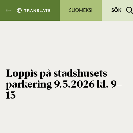
Hoppa till sidans innehåll
SUOMEKSI
SÖK
Loppis på stadshusets
parkering 9.5.2026 kl. 9–
13