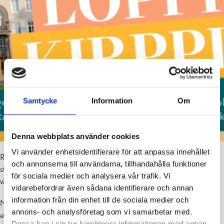
Samtycke
Information
Om
Denna webbplats använder cookies
Vi använder enhetsidentifierare för att anpassa innehållet
Raseborgs stad ordnar för tredje året i rad ett öppet lopptorg på
och annonserna till användarna, tillhandahålla funktioner
stadshusets parkering, lördagen den 9 maj 2026, kl. 9–13! Alla är
för sociala medier och analysera vår trafik. Vi
välkomna att sälja: stadens anställda, invånare, föreningar…!
vidarebefordrar även sådana identifierare och annan
information från din enhet till de sociala medier och
Nyhet! Ekenäs fotoklubb och Hangö fotoklubb deltar också i
annons- och analysföretag som vi samarbetar med.
evenemanget. På den nedre parkeringen vid fotoklubbens lokal
Dessa kan i sin tur kombinera informationen med annan