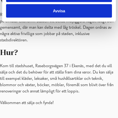
Varför?
Avvisa
Raseborg är en stad med långa loppisanor, samt en stad som satsar
på cirkulär ekonomi. Staden vill också möjliggöra något roligt och
gemensamt, där man kan delta med låg tröskel. Dagen ordnas av
några aktiva frivilliga som jobbar på staden, inklusive
stadsdirektören.
Hur?
Kom till stadshuset, Raseborgsvägen 37 i Ekenäs, med det du vill
sälja och det du behöver för att ställa fram dina varor. Du kan sälja
till exempel kläder, leksaker, små hushållsartiklar och teknik,
blommor och växter, böcker, möbler, föremål som blivit över från
renoveringar och annat lämpligt för ett loppis.
Välkommen att sälja och fynda!