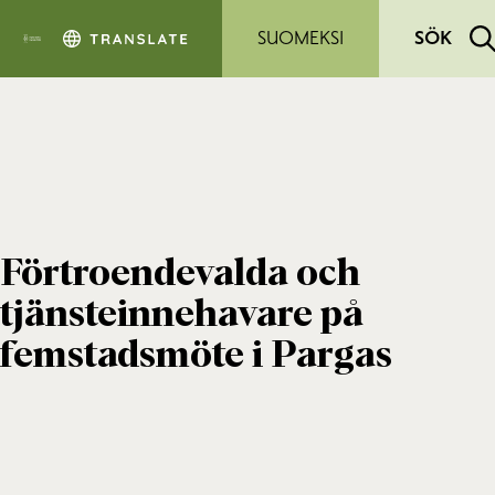
Hoppa till sidans innehåll
SUOMEKSI
SÖK
Förtroendevalda och
tjänsteinnehavare på
femstadsmöte i Pargas