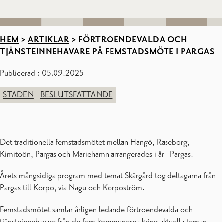
HEM
>
ARTIKLAR
>
FÖRTROENDEVALDA OCH
TJÄNSTEINNEHAVARE PÅ FEMSTADSMÖTE I PARGAS
Publicerad : 05.09.2025
STADEN
BESLUTSFATTANDE
Det traditionella femstadsmötet mellan Hangö, Raseborg,
Kimitoön, Pargas och Mariehamn arrangerades i år i Pargas.
Årets mångsidiga program med temat Skärgård tog deltagarna från
Pargas till Korpo, via Nagu och Korpoström.
Femstadsmötet samlar årligen ledande förtroendevalda och
tjänsteinnehavare från de fem kommunerna kring aktuella teman.