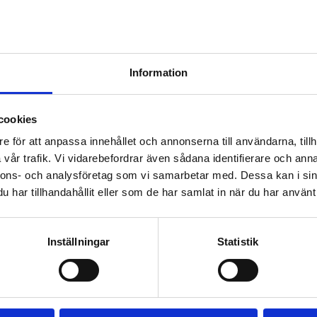
Information
cookies
e för att anpassa innehållet och annonserna till användarna, tillh
and den 24–31 maj 2024. I övningen deltar ca 4900 soldater oc
vår trafik. Vi vidarebefordrar även sådana identifierare och anna
nnons- och analysföretag som vi samarbetar med. Dessa kan i sin
har tillhandahållit eller som de har samlat in när du har använt 
n mellan vapenslagen i Nyland. Övningens aktiva fas äger rum
800 beväringar, ca 500 reservister och ca 600 personer som hö
Inställningar
Statistik
igaden, Björneborgs brigad, Uttis jägarregemente och Jägarbrig
kla förmågan att samverka mellan de olika vapenslagen under anf