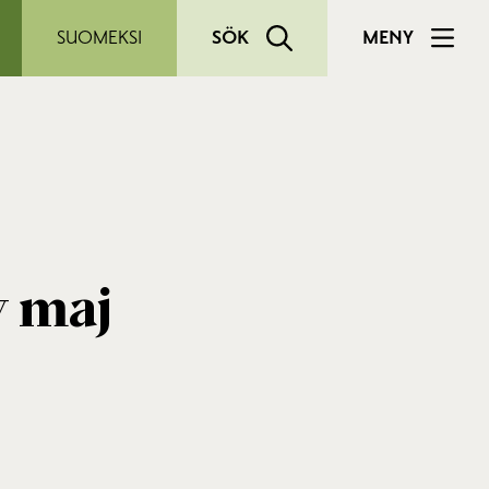
SUOMEKSI
SÖK
MENY
v maj