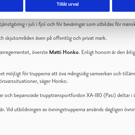
Tillåt urval
d på flera orter:
Helsingfors, Esbo, Vanda, Tusby, Riihimäki,
nstgöring i juli i fjol och för beväringar som utbildas för mansk
h skjutområden även på offentlig och privat mark.
garregementet, överste
Matti Honko
. Enligt honom är den årli
 det möjligt för trupperna att öva mångsidig samverkan och tillä
örsvarssituationer, säger Honko.
r och bepansrade trupptransportfordon XA-180 (Pasi) deltar i 
är. Vid utbildningen av övningstrupperna används dagligen övnin