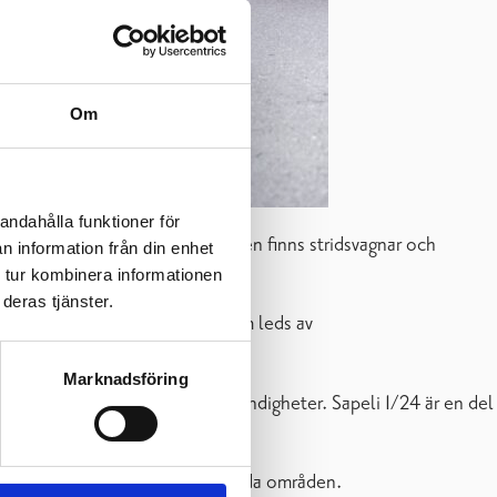
Om
andahålla funktioner för
h ca 900 fordon. Bland fordonen finns stridsvagnar och
n information från din enhet
 tur kombinera informationen
deras tjänster.
 26–31 maj 2024. I övningen som leds av
r till personalen.
Marknadsföring
aden. Dessutom deltar andra myndigheter. Sapeli 1/24 är en del
alls- och försvarsstrid i bebyggda områden.