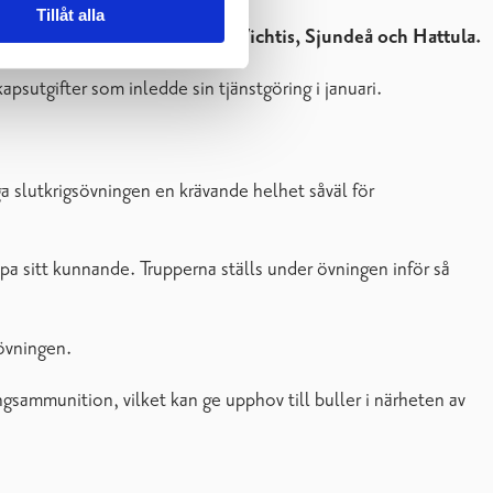
Tillåt alla
 Raseborg, Hangö, Kyrkslätt, Vichtis, Sjundeå och Hattula.
apsutgifter som inledde sin tjänstgöring i januari.
ga slutkrigsövningen en krävande helhet såväl för
mpa sitt kunnande. Trupperna ställs under övningen inför så
övningen.
gsammunition, vilket kan ge upphov till buller i närheten av