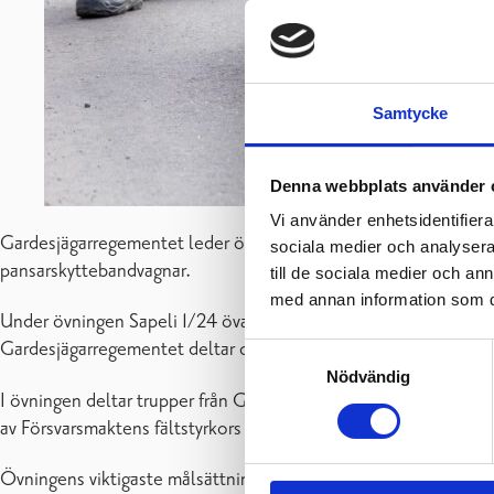
Samtycke
Denna webbplats använder 
Vi använder enhetsidentifierar
Gardesjägarregementet leder övningen Sapeli 1/24 i södra Finl
sociala medier och analysera 
pansarskyttebandvagnar.
till de sociala medier och a
med annan information som du 
Under övningen Sapeli 1/24 övar Arméns truppförband samverka
Gardesjägarregementet deltar ca 4900 soldater. Av dem är ca 3
Samtyckesval
Nödvändig
I övningen deltar trupper från Gardesjägarregementet, Pansarbr
av Försvarsmaktens fältstyrkors övningshelhet under våren.
Övningens viktigaste målsättning är att upprätthålla och utvec