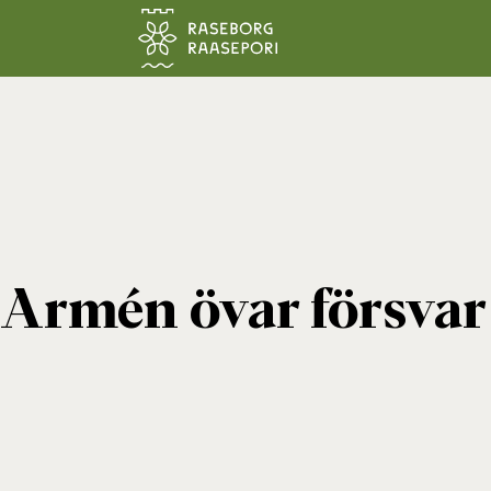
Hoppa till sidans innehåll
Armén övar försvar 