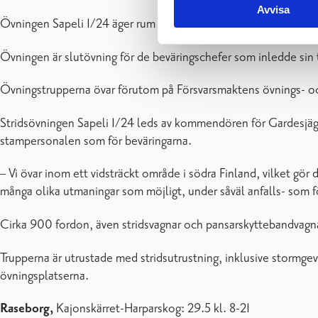
Avvisa
Övningen Sapeli 1/24 äger rum i Nyland och Egentliga Tavastlan
Övningen är slutövning för de beväringschefer som inledde sin tjä
Övningstrupperna övar förutom på Försvarsmaktens övnings- oc
Stridsövningen Sapeli 1/24 leds av kommendören för Gardesjä
stampersonalen som för beväringarna.
– Vi övar inom ett vidsträckt område i södra Finland, vilket gör
många olika utmaningar som möjligt, under såväl anfalls- som f
Cirka 900 fordon, även stridsvagnar och pansarskyttebandvagna
Trupperna är utrustade med stridsutrustning, inklusive stormgev
övningsplatserna.
Raseborg,
Kajonskärret-Harparskog: 29.5 kl. 8-21