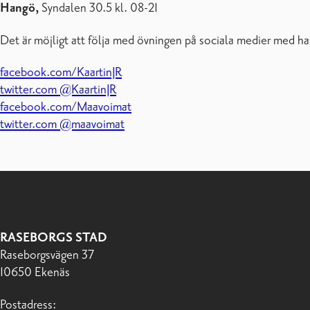
Hangö,
Syndalen 30.5 kl. 08-21
Det är möjligt att följa med övningen på sociala medier med h
facebook.com/KaartinJR
twitter.com @KaartinJR
facebook.com/Maavoimat
twitter.com @maavoimat
RASEBORGS STAD
Raseborgsvägen 37
10650 Ekenäs
Postadress: