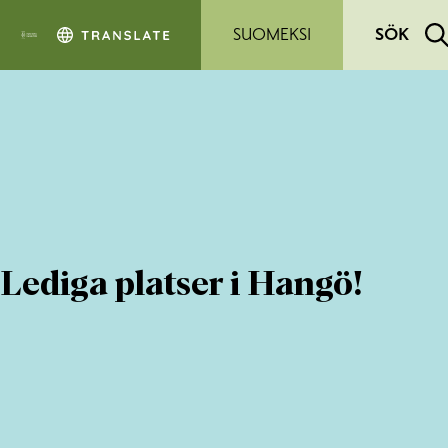
Hoppa till sidans innehåll
SUOMEKSI
SÖK
Lediga platser i Hangö!