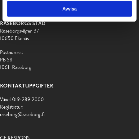
Avvisa
RASEBORGS STAD
Raseborgsvägen 37
10650 Ekenäs
Postadress:
PB 58
10611 Raseborg
KONTAKTUPPGIFTER
Växel 019-289 2000
Registratur:
raseborg@raseborg.fi
GE RESPONS