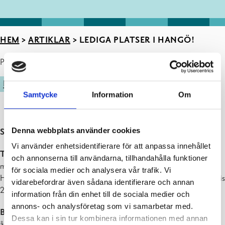
HEM
>
ARTIKLAR
>
LEDIGA PLATSER I HANGÖ!
Publicerad : 14.02.2024
MUSIKINSTITUTET
Samtycke
Information
Om
Denna webbplats använder cookies
Skulle du vilja spela trummor eller delta i bandklubb?
Vi använder enhetsidentifierare för att anpassa innehållet
Trummor:
Det finns ännu lediga platser i trummor vid
och annonserna till användarna, tillhandahålla funktioner
musikinstitutets Hangö enhet. Spellektionerna ordnas i
för sociala medier och analysera vår trafik. Vi
Hankoniemen yläaste & lukio. Vårterminen kostar 120 € (normalpris
vidarebefordrar även sådana identifierare och annan
220,-/240,-).
information från din enhet till de sociala medier och
annons- och analysföretag som vi samarbetar med.
Bandklubb:
Vill du spela eller sjunga i bandklubb och är ca 10–20
Dessa kan i sin tur kombinera informationen med annan
år? Anmäl dig modigt med! Bandundervisning ordnas i Hangö på