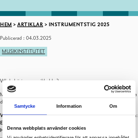
HEM
>
ARTIKLAR
>
INSTRUMENTSTIG 2025
Publicerad : 04.03.2025
MUSIKINSTITUTET
Vill du börja en musikhobby?
Musikinstitutet välkomnar dig med till Instrumentstigen och bekanta
dig med olika instrument!
Samtycke
Information
Om
Våren 2025 ordnas Instrumentstigen
i musikinstitutets utrymmen:
Ekenäs, Ekenäsgården, ti 18.3
kl. 16.30-19.00
Denna webbplats använder cookies
Hangö,
Hankoniemen yläaste ja lukio, ons 19.3
kl. 17.30-19.00
– börjar med en konsert kl. 17.30-18
Vi använder enhetsidentifierare för att anpassa innehållet