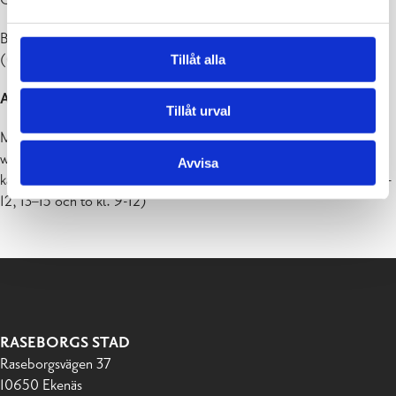
Bekanta dig med olika instrument:
raseborg.fi/musikinstitut/utbud
(Obs. Instrumentsortimentet varierar ortvis)
Tillåt alla
Anmälning
:
raseborg.eepos.fi
Tillåt urval
Mera information hittar du på vår
webbplats:
raseborg.fi/musikinstitut
Avvisa
kansli
musikinstitutet(at)raseborg.fi
/ 019 289 2748 (må-ons kl. 9-
12, 13–15 och to kl. 9-12)
RASEBORGS STAD
Raseborgsvägen 37
10650 Ekenäs