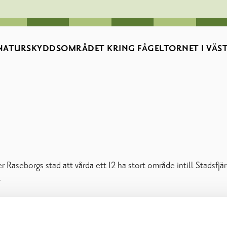
 NATURSKYDDSOMRÅDET KRING FÅGELTORNET I VÄS
r Raseborgs stad att vårda ett 12 ha stort område intill Stadsfj
.
s stad och som ännu på 1950-talet fungerade som odlings- och
 som i dagens läge är sällsynta då de snabbt växer igen utan b