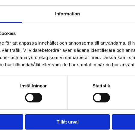
lands NTM-central godkänt och Raseborgs stad har fått bidrag f
Information
rån en liten parkeringsplats vid Västerby strandväg kan man gå in
ågeltornet med fin utsikt över Stadsfjärden. Tjurarna är fredli
cookies
em.
e för att anpassa innehållet och annonserna till användarna, tillh
aseborgs stads miljöchef
Maria Eriksson
: ” Vi är väldigt glada 
vår trafik. Vi vidarebefordrar även sådana identifierare och anna
ntressant att följa med hur området utvecklas tack vare betet.”
nnons- och analysföretag som vi samarbetar med. Dessa kan i sin
har tillhandahållit eller som de har samlat in när du har använt 
er information:
rojektledning och betesplanering: Miljöchef Maria Eriksson, t
Inställningar
Statistik
ppgifter om korna: Djurägare Henrik Ekholm, tfn. 044-277288
Tillåt urval