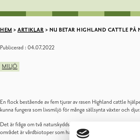
HEM
>
ARTIKLAR
>
NU BETAR HIGHLAND CATTLE PÅ
Publicerad : 04.07.2022
MILJÖ
En flock bestående av fem tjurar av rasen Highland cattle hjälpe
kunna fungera som livsmiljö för många sällsynta växter och djur
Det är fråga om två naturskyddsområden, som ägs av Raseborg
området är vårdbiotoper som har en mycket stor artrikedom, men