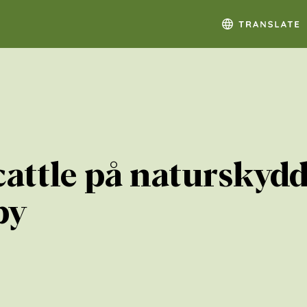
cattle på naturskyd
by