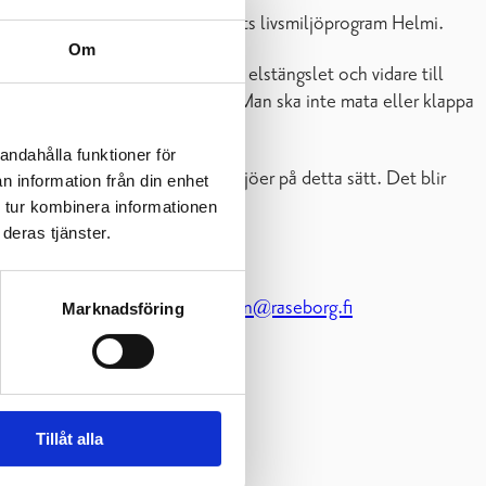
ör projektet från miljöministeriets livsmiljöprogram Helmi.
Om
 i beteshagen via en trappa över elstängslet och vidare till
ga, men man bör lämna dem ifred. Man ska inte mata eller klappa
andahålla funktioner för
att vi kan återskapa viktiga livsmiljöer på detta sätt. Det blir
n information från din enhet
 tur kombinera informationen
deras tjänster.
fn 019 289 2375,
maria.m.eriksson@raseborg.fi
Marknadsföring
4 henrik.ekholm1@emiliatestar
Tillåt alla