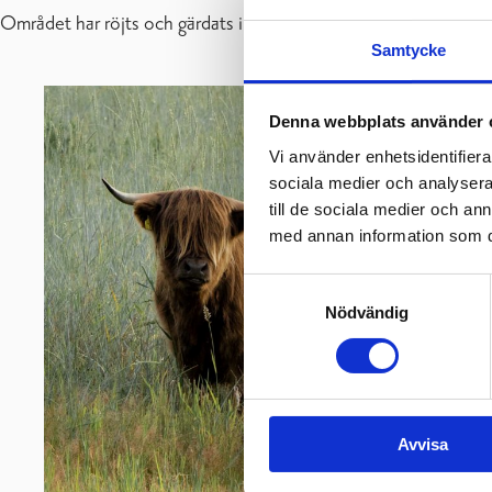
Området har röjts och gärdats in enligt en skötselplan som Ny
Samtycke
F
f
Denna webbplats använder 
d
Vi använder enhetsidentifierar
R
sociala medier och analysera 
i
till de sociala medier och a
med annan information som du 
M
Samtyckesval
P
Nödvändig
U
Avvisa