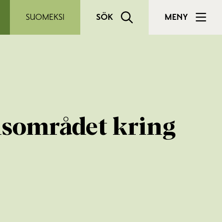
SUOMEKSI
SÖK
MENY
dsområdet kring