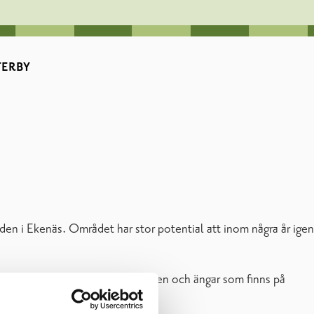
TERBY
ärden i Ekenäs. Området har stor potential att inom några år igen
 betesmark. Betade strandområden och ängar som finns på
etande djur eller annan skötsel.