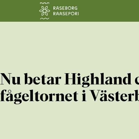
Hoppa till sidans innehåll
Nu betar Highland 
fågeltornet i Väster