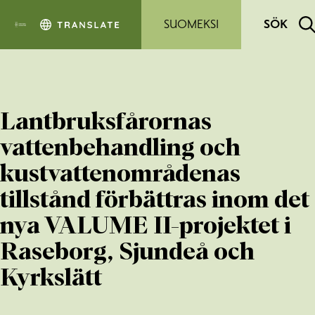
Hoppa till sidans innehåll
SUOMEKSI
SÖK
Lantbruksfårornas
vattenbehandling och
kustvattenområdenas
tillstånd förbättras inom det
nya VALUME II-projektet i
Raseborg, Sjundeå och
Kyrkslätt