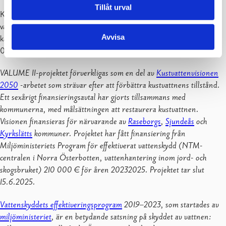
Tillåt urval
Katja Pellikka
vattendragssakkunnig
Avvisa
katja.pellikka(at)luvy.fi
050 475 4452
VALUME II-projektet förverkligas som en del av
Kustvattenvisionen
2050
-arbetet som strävar efter att förbättra kustvattnens tillstånd.
Ett sexårigt finansieringsavtal har gjorts tillsammans med
kommunerna, med målsättningen att restaurera kustvattnen.
Visionen finansieras för närvarande av
Raseborgs
,
Sjundeås
och
Kyrkslätts
kommuner. Projektet har fått finansiering från
Miljöministeriets Program för effektiverat vattenskydd (NTM-
centralen i Norra Österbotten, vattenhantering inom jord- och
skogsbruket) 210 000 € för åren 20232025. Projektet tar slut
15.6.2025.
Vattenskyddets effektiveringsprogram
2019–2023, som startades av
miljöministeriet
, är en betydande satsning på skyddet av vattnen: