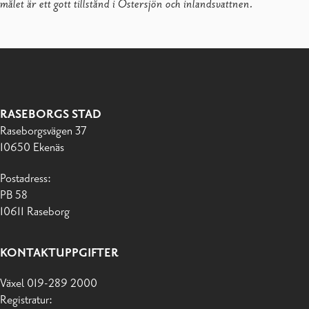
målet är ett gott tillstånd i Östersjön och inlandsvattnen.
RASEBORGS STAD
Raseborgsvägen 37
10650 Ekenäs
Postadress:
PB 58
10611 Raseborg
KONTAKTUPPGIFTER
Växel 019-289 2000
Registratur: