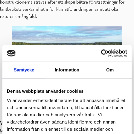
konstruktionerna strävas efter att skapa bättre förutsättningar för
lantbrukets verksamhet inför klimatförändringen samt att öka
naturens mångfald.
Samtycke
Information
Om
Denna webbplats använder cookies
Vi använder enhetsidentifierare för att anpassa innehållet
Jordbrukets vattenhantering ökar även naturens
och annonserna till användarna, tillhandahålla funktioner
mångfald.
I bildens syns en våtmark.
för sociala medier och analysera vår trafik. Vi
vidarebefordrar även sådana identifierare och annan
Vid planeringen kombineras befintlig digital geodata med
information från din enhet till de sociala medier och
terrängkartering
, så att de bästa platserna som är lämpliga för