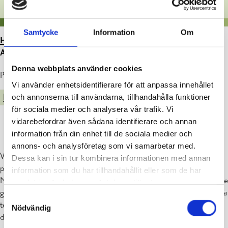
Samtycke
Information
Om
HEM
>
ARTIKLAR
>
GLESBYGDENS
AVLOPPSVATTENRÅDGIVNING
Denna webbplats använder cookies
Publicerad : 12.03.2021
Vi använder enhetsidentifierare för att anpassa innehållet
och annonserna till användarna, tillhandahålla funktioner
MILJÖ
för sociala medier och analysera vår trafik. Vi
vidarebefordrar även sådana identifierare och annan
information från din enhet till de sociala medier och
annons- och analysföretag som vi samarbetar med.
Västra Nylands vatten och miljö rf erbjuder avloppsvattenrådgivning
Dessa kan i sin tur kombinera informationen med annan
per telefon eller e-post till fastighetsägarna i kommunerna i Västra
information som du har tillhandahållit eller som de har
Nyland, de fast bosatta och stugägarna. Man kan be om råd gällande
samlat in när du har använt deras tjänster.
glesbygdens avloppsvattenbehandling bl.a. lagstiftningens krav, olika
Samtyckesval
tekniska lösningar för avloppsvattnet samt om situationen gällande
Nödvändig
det egna avloppsvattensystemets skick.