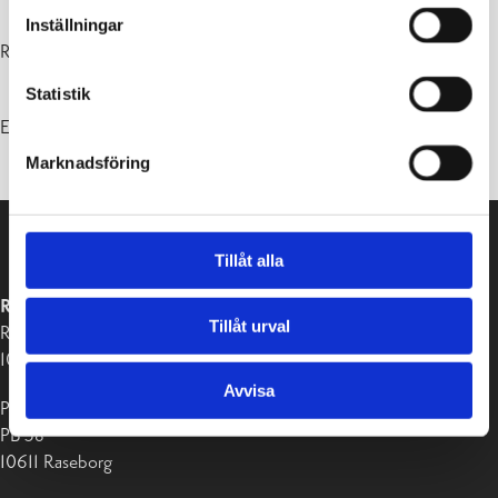
Inställningar
Rådgivningstelefon: 045 7750 7725
Statistik
E-postadress: hajavesineuvonta(at)luvy.fi
Marknadsföring
Tillåt alla
RASEBORGS STAD
Tillåt urval
Raseborgsvägen 37
10650 Ekenäs
Avvisa
Postadress:
PB 58
10611 Raseborg