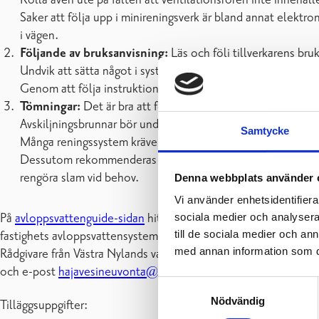
Kolla även ute på fälten att ventilationsrören inte innehåll
Saker att följa upp i minireningsverk är bland annat elektro
i vägen.
Följande av bruksanvisning:
Läs och följ tillverkarens bru
Undvik att sätta något i systemet som kunde orsaka stopp el
Genom att följa instruktionerna säkerställer du goda föruts
Tömningar:
Det är bra att följa med ansamlingen av sedimen
Avskiljningsbrunnar bör underhållas genom tömning, antingen
Samtycke
Många reningssystem kräver även tömning vid behov.
Dessutom rekommenderas det att regelbundet kontrollera mi
rengöra slam vid behov.
Denna webbplats använder 
Vi använder enhetsidentifierar
På
avloppsvattenguide-sidan
hittar du användnings- och underhå
sociala medier och analysera 
till de sociala medier och a
fastighets avloppsvattensystem, rekommenderas att du kontrol
med annan information som du 
Rådgivare från Västra Nylands vatten och miljö rf:s (LUVY) avl
och e-post
hajavesineuvonta@luvy.fi
.
Samtyckesval
Nödvändig
Tilläggsuppgifter: