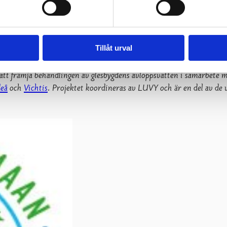
Tillåt urval
l att främja behandlingen av glesbygdens avloppsvatten i samarbe
eå
och
Vichtis
. Projektet koordineras av LUVY och är en del av d