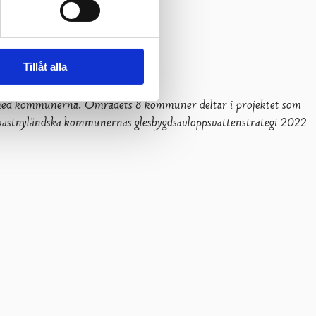
Tillåt alla
te med kommunerna. Områdets 8 kommuner deltar i projektet som
e västnyländska kommunernas glesbygdsavloppsvattenstrategi 2022–