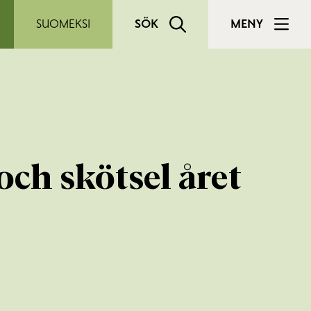
SUOMEKSI
SÖK
MENY
ch skötsel året