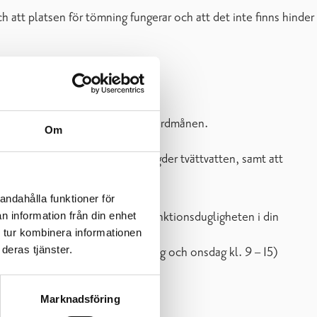
h att platsen för tömning fungerar och att det inte finns hinder
å mycket som möjligt.
ial från att transporteras ut i jordmånen.
Om
skiljningsbrunnar för små mängder tvättvatten, samt att
andahålla funktioner för
ppsvatten. Om du är osäker på funktionsdugligheten i din
n information från din enhet
 tur kombinera informationen
vattenrådgivare.
deras tjänster.
ngstelefon
045 7750 7725
(tisdag och onsdag kl. 9 – 15)
Marknadsföring