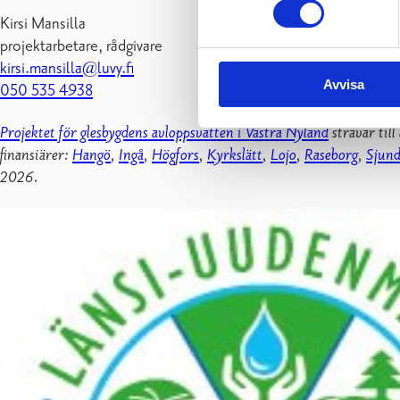
Kirsi Mansilla
projektarbetare, rådgivare
kirsi.mansilla@luvy.fi
Avvisa
050 535 4938
Projektet för glesbygdens avloppsvatten i
Västra Nyland
strävar til
finansiärer:
Hangö
,
Ingå
,
Högfors
,
Kyrkslätt
,
Lojo
,
Raseborg
,
Sjund
2026.