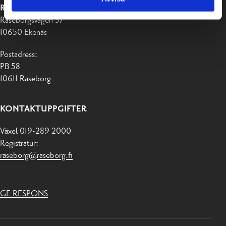
RASEBORGS STAD
Raseborgsvägen 37
10650 Ekenäs
Postadress:
PB 58
10611 Raseborg
KONTAKTUPPGIFTER
Växel 019-289 2000
Registratur:
raseborg@raseborg.fi
GE RESPONS