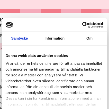
HEM
>
ARTIKLAR
>
UTSTÄLLNING I GALLERI
PROMENADE 4.-30.9.2024
Publicerad : 28.08.2024
Samtycke
Information
Om
KULTUR
Denna webbplats använder cookies
Vi använder enhetsidentifierare för att anpassa innehållet
och annonserna till användarna, tillhandahålla funktioner
Utställning i Galleri Promenade 4.-30.9.2024
för sociala medier och analysera vår trafik. Vi
Tyyne, min hund Tyyne
vidarebefordrar även sådana identifierare och annan
János Ihalainen
information från din enhet till de sociala medier och
annons- och analysföretag som vi samarbetar med.
Min gamla hund Tyyne var min följeslagare i det här livet. Så älskad,
Dessa kan i sin tur kombinera informationen med annan
så viktig för mig. Bland alla andra verk i denna utställning hittar ni
information som du har tillhandahållit eller som de har
bara en hundmålning, men det är Den tavlan om Den Ena hunden.